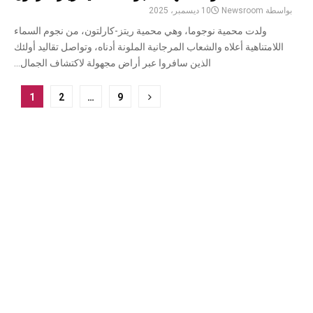
بواسطة
Newsroom
10 ديسمبر، 2025
ولدت محمية نوجوما، وهي محمية ريتز-كارلتون، من نجوم السماء
اللامتناهية أعلاه والشعاب المرجانية الملونة أدناه، وتواصل تقاليد أولئك
الذين سافروا عبر أراض مجهولة لاكتشاف الجمال...
ترقيم
1
2
…
9
صفحات
المشاركات