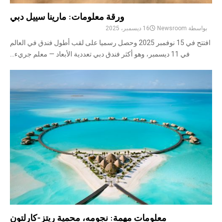
ورقة معلومات: مارينا سييل دبي
بواسطة
Newsroom
16 ديسمبر، 2025
افتتح في 15 نوفمبر 2025 وحصل رسميا على لقب أطول فندق في العالم
في 11 ديسمبر، وهو أكثر فندق دبي تعددية الأبعاد — معلم جريء...
معلومات مهمة: نجومه، محمية ريتز-كارلتون