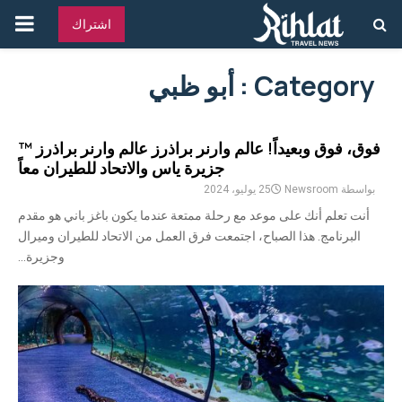
القائ
اشتراك
الرئ
Category : أبو ظبي
فوق، فوق وبعيداً! عالم وارنر براذرز عالم وارنر براذرز ™
جزيرة ياس والاتحاد للطيران معاً
بواسطة
Newsroom
25 يوليو، 2024
أنت تعلم أنك على موعد مع رحلة ممتعة عندما يكون باغز باني هو مقدم
البرنامج. هذا الصباح، اجتمعت فرق العمل من الاتحاد للطيران وميرال
وجزيرة...