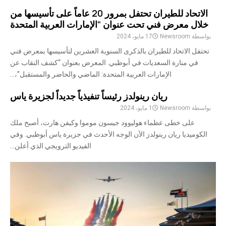
الاتحاد للطيران تحتفل بمرور 20 عاماً على تأسيسها من
خلال معرض فني تحت عنوان “الإمارات العربية المتحدة
بواسطة
Newsroom
17 مايو، 2024
تحتفل الاتحاد للطيران بالذكرى السنوية العشرين لتأسيسها بمعرض فني
في منارة السعديات في أبوظبي. المعرض بعنوان “كشف النقاب عن
الإمارات العربية المتحدة: الماضي والحاضر والمستقبل”،...
ريان رينولدز رئيساً تنفيذياً جديداً لجزيرة ياس
بواسطة
Newsroom
1 مايو، 2024
على خطى عظماء هوليوود جيسون موموا وكيفن هارت، أصبح ملك
الكوميديا ريان رينولدز الآن الوجه الأحدث في جزيرة ياس أبوظبي. وفي
الفيديو الترويجي الذي أعلن...