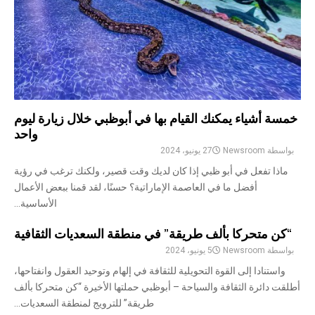
خمسة أشياء يمكنك القيام بها في أبوظبي خلال زيارة ليوم
واحد
بواسطة
Newsroom
27 يونيو، 2024
ماذا تفعل في أبو ظبي إذا كان لديك وقت قصير، ولكنك ترغب في رؤية
أفضل ما في العاصمة الإماراتية؟ حسنًا، لقد قمنا ببعض الأعمال
الأساسية...
“كن متحركا بألف طريقة” في منطقة السعديات الثقافية
بواسطة
Newsroom
5 يونيو، 2024
واستنادا إلى القوة التحويلية للثقافة في إلهام وتوحيد العقول وانفتاحها،
أطلقت دائرة الثقافة والسياحة – أبوظبي حملتها الأخيرة “كن متحركا بألف
طريقة” للترويج لمنطقة السعديات...