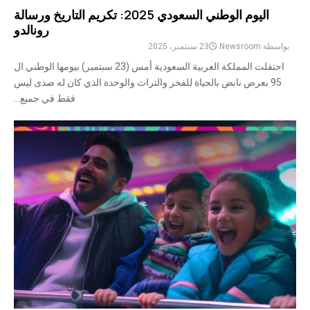
اليوم الوطني السعودي 2025: تكريم التاريخ ورسالة
رونالدو
بواسطة
Newsroom
23 سبتمبر، 2025
احتفلت المملكة العربية السعودية أمس (23 سبتمبر) بيومها الوطني ال
95 بعرض نابض بالحياة للفخر والتراث والوحدة الذي كان له صدى ليس
فقط في جميع...