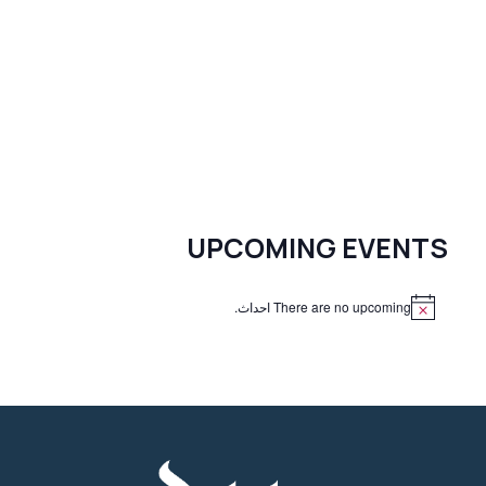
UPCOMING EVENTS
There are no upcoming احداث.
N
o
t
i
c
e