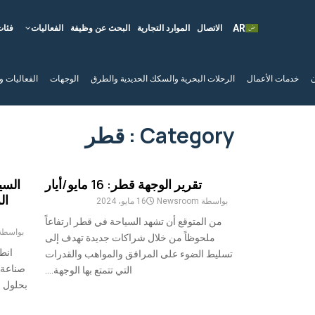
الاتصال
الموارد التجارية
البحث عن وظيفة
الفعاليات
فئات
ن
خدمات الأعمال
الرحلات البحرية والسكك الحديدية والطرق
الوجهات
الفعاليات و
Category : قطر
تقرير الوجهة قطر: 16 مايو/أيار
السي
ال
بواسطة
Newsroom
16 مايو، 2024
من المتوقع أن تشهد السياحة في قطر ارتفاعاً
بواسط
ملحوظاً من خلال شراكات جديدة تهدف إلى
انطف
تسليط الضوء على المرافق والمواهب والقدرات
التي تتمتع بها الوجهة....