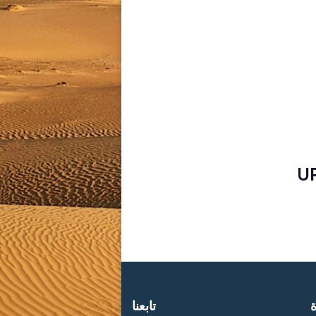
U
ة
تابعنا