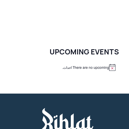
UPCOMING EVENTS
There are no upcoming احداث.
N
o
t
i
c
e