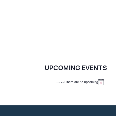
UPCOMING EVENTS
There are no upcoming احداث.
N
o
t
i
c
e