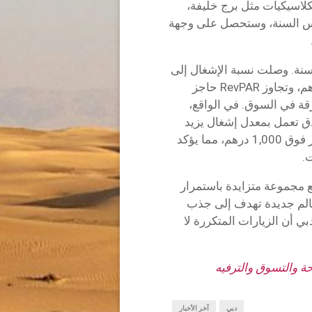
كلاسيكيات مثل برج خليفة،
 رأس السنة، وستحصل على وجهة
سنة. وصلت نسبة الإشغال إلى
94.1٪، وارتفعت معدلات المتوسط إلى 2,286 درهم، وتجاوز RevPAR حاجز
ارقة في السوق. في الواقع،
سمبر، كانت الفنادق تعمل بمعدل إشغال يزيد
عن 80٪ مع زيادة أسعار البيع في الفنادق باستمرار فوق 1,000 درهم، مما يؤكد
.
ع مجموعة متزايدة باستمرار
عالم جديدة تهدف إلى جذب
ي أن الزيارات المتكررة لا
ة والتسوق والترفيه
دبي
آخر الأخبار