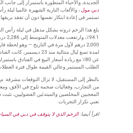
الجديدة، والأحياء المتطورة باستمرار إلى جانب ال
دبي مول
، والألعاب النارية الشهيرة عالميا ليلة
تستمر في إعادة ابتكار نفسها دون أن تفقد بريقها.
بلغ هذا الزخم ذروته بشكل مذهل في ليلة رأس ال
2,000 درهم لأول مرة في التاريخ — وهو لحظة ف
لمدة تسع ليال متتالية منذ 23 دي
الطلب المستمر وعالي القيمة طوال فترة العطلات
بالنظر إلى المستقبل، لا تزال التوقعات مشرقة. م
من التجارب، وفعاليات ضخمة تلوح في الأفق، وم
المعجبين المخلصين والمبتدئين الفضوليين، تثبت دب
تعني تكرار التجربات.
اقرأ أيضا:
الزخم الذي لا يتوقف في دبي في السياح