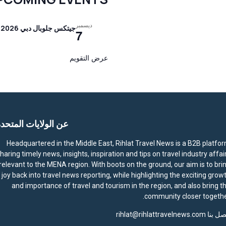
ديسمبر
جيتكس جلوبال دبي 2026
7
عرض التقويم
عن الولايات المتحد
Headquartered in the Middle East, Rihlat Travel News is a B2B platfo
haring timely news, insights, inspiration and tips on travel industry affai
relevant to the MENA region. With boots on the ground, our aim is to bri
joy back into travel news reporting, while highlighting the exciting grow
and importance of travel and tourism in the region, and also bring t
community closer togethe
صل بنا
rihlat@rihlattravelnews.com