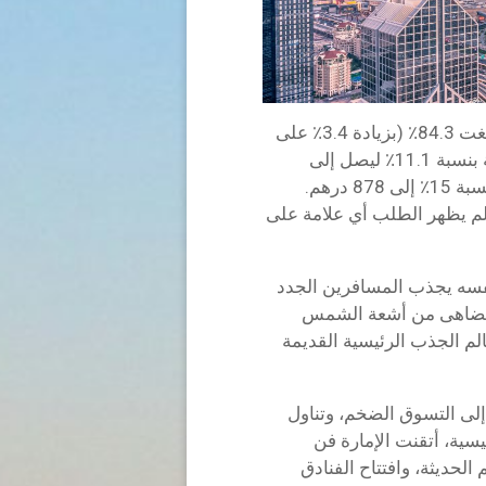
ارتفع معدل الإشغال في ديسمبر إلى نسبة قوية بلغت 84.3٪ (بزيادة 3.4٪ على
أساس سنوي)، بينما ارتفع متوسط الأسعار اليومية بنسبة 11.1٪ ليصل إلى
1,042 درهم — مما دفع مؤشر RevPAR للارتفاع بنسبة 15٪ إلى 878 درهم.
ولم يظهر الطلب أي علامة على
فسه يجذب المسافرين الجدد
لا تضاهى من أشعة الشمس
م الجذب الرئيسية القديمة
إلى التسوق الضخم، وتناول
ية، أتقنت الإمارة فن
لحديثة، وافتتاح الفنادق