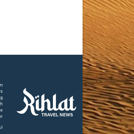
rm
rs
ng
th
he
r.
ات