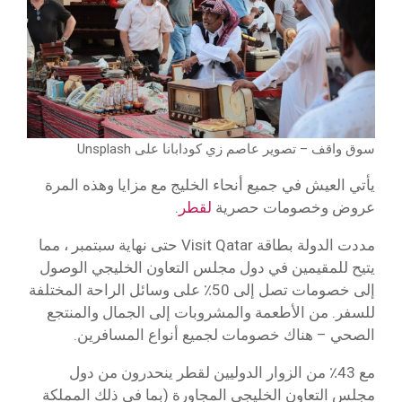
سوق واقف – تصوير عاصم زي كودابانا على Unsplash
يأتي العيش في جميع أنحاء الخليج مع مزايا وهذه المرة
عروض وخصومات حصرية
لقطر
.
مددت الدولة بطاقة Visit Qatar حتى نهاية سبتمبر ، مما
يتيح للمقيمين في دول مجلس التعاون الخليجي الوصول
إلى خصومات تصل إلى 50٪ على وسائل الراحة المختلفة
للسفر. من الأطعمة والمشروبات إلى الجمال والمنتجع
الصحي – هناك خصومات لجميع أنواع المسافرين.
مع 43٪ من الزوار الدوليين لقطر ينحدرون من دول
مجلس التعاون الخليجي المجاورة (بما في ذلك المملكة