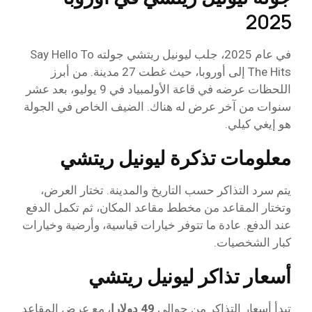
2025
في عام 2025، جلب ليونيل ريتشي جولته Say Hello To
The Hits إلى أوروبا، حيث غطت 27 مدينة. من أبرز
اللحظات عرضه في قاعة الأولمبياد في 9 يوليو، بعد عشر
سنوات من آخر عرض له هناك. الضيف الخاص في الجولة
هو إيغي كيلي.
معلومات تذكرة ليونيل ريتشي
يتم سرد التذاكر حسب التاريخ والمدينة. تختار العرض،
وتختار المقاعد من مخطط مقاعد المكان، ثم تكمل الدفع
عند الدفع. عادة ما تتوفر خيارات قياسية، وأرضية وخيارات
كبار الشخصيات.
أسعار تذاكر ليونيل ريتشي
تبدأ أسعار التذاكر من حوالي
49 دولارا
، مع عرض المقاعد