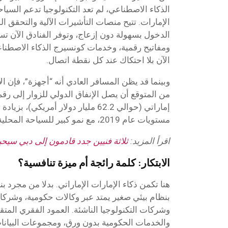
الذكاء الاصطناعي، لم تعد التكنولوجيا تدعم السي
الإمارات. تتيح منصات التأشيرات الآلية والتحقق ا
الدخول بسهولة دون إزعاج، وتوفر الفنادق الآن ت
ومفاتيح رقمية، وخدمات كونسيرج الذكاء الاصطنا
الآن بلا احتكاك عند كل نقطة اتصال.
وبينما قد يظن المسافر العادي أنه “أجهزة”، فإن ال
مستويات عام 2019، مع نمو كبير للسياحة المحلية.
اقرأ المزيد:
ثلاثة فنيين جدد قادمون إلى دبي سيح
الابتكار: كلمة رائجة أم ميزة تنافسية؟
هنا تكمن ذكاء الإمارات الإماراتي. بدلا من مجرد ب
بنظام بيئي صغير يمتد عبر وكالات حكومية، وشركا
وشركات التكنولوجيا الناشئة. العمود الفقري الم
والخدمات الحكومية بدون ورق، ومجموعات البيانا