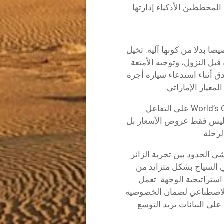
المخططين الأذكياء إدارتها.
ا بدلا من كونها آلية. تخيل
بل النزول، وتوجيه الأمتعة
ق أثناء استدعاء سيارة أجرة
معيار الإماراتي.
وفي الوقت نفسه، تعتمد حملات مثل World’s Cool Winter على التفاعل
 ليس فقط عروض الأسعار بل
لرحلة.
شى الحدود بين تجربة الزائر
ي السياح بشكل متزايد من
استراتيجية الوجهة. تعمل
 الاصطناعي لضمان الخصوصية
لى البيانات يريد التوسع