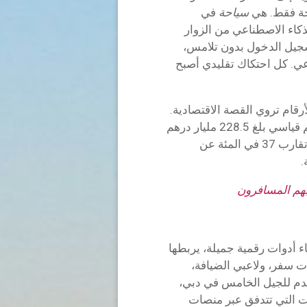
احة فقط. هي
سياحة
في
لذكاء الاصطناعي من الزوار
سجيل الدخول بدون تلامس،
عي. كل احتكاك تقليدي أصبح
أرقام تروي القصة الاقتصادية.
من المتوقع أن يصل الإنفاق الدولي للزوار إلى رقم قياسي بلغ 228.5 مليار درهم
إماراتي (حوالي 62.2 مليار دولار أمريكي)، بزيادة تقارب 37 في المئة عن
بهم المسافرون
ناء أدوات رقمية جميلة، يربطها
ت سفر، ولاعبي الضيافة،
تقدم للجيل الخامس في دبي،
ت التي تتدفق عبر منصات