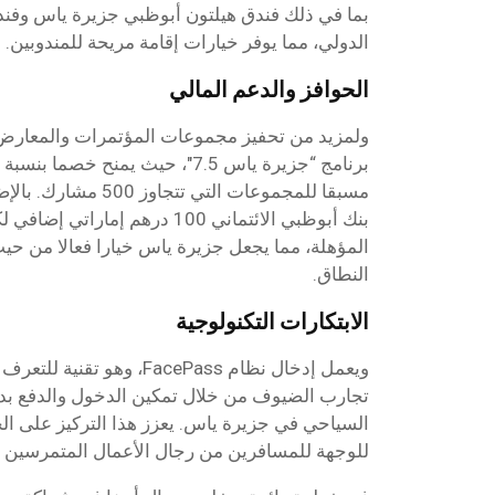
بما في ذلك فندق هيلتون أبوظبي جزيرة ياس وفند
الدولي، مما يوفر خيارات إقامة مريحة للمندوبين.
الحوافز والدعم المالي
ولمزيد من تحفيز مجموعات المؤتمرات والمعارض، 
مسبقا للمجموعات التي تت
بنك أبوظبي الائتماني 100 درهم إم
المؤهلة، مما يجعل جزيرة ياس خيارا فعالا من حيث
النطاق.
الابتكارات التكنولوجية
ويعمل إدخال نظام FacePass، وه
تجارب الضيوف من خلال تمكين الدخول والدفع ب
السياحي في جزيرة ياس. يعزز هذا التركيز على الح
للوجهة للمسافرين من رجال الأعمال المتمرسين في