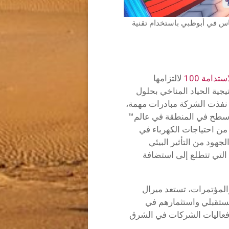
س في أبوظبي باستخدام تقنية
دامة 100
لالتزامها
يجية الحياد المناخي بحلول
. وقد نفذت الشركة مبادرات مهمة،
أسطح في المنطقة في عالم™
ر براذرز أبوظبي، والذي ينتج ما يصل إلى 64٪ من احتياجات الكهرباء في
لجهود من التأثير البيئي
التي تتطلع إلى استضافة
لمؤتمرات، تستعد ميرال
لمستقبلي واستثمارهم في
 فعاليات الشركات في الشرق