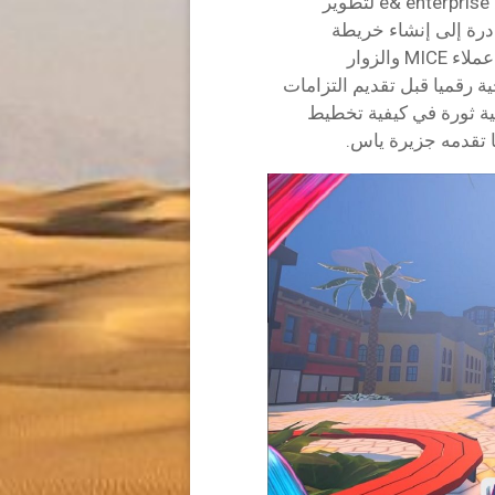
في خطوة رائدة، دخلت ميرال أيضا في شراكة مع e& enterprise لتطوير
ه المبادرة إلى إنشاء خريطة
افتراضية ثلاثية الأبعاد مفصلة للجزيرة ، مما يمكن عملاء MICE والزوار
 رقميا قبل تقديم التزامات
ية ثورة في كيفية تخطيط
ا تقدمه جزيرة ياس.