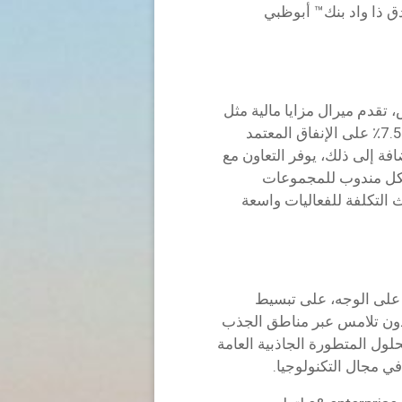
ق ذا واد بنك™ أبوظبي
تقدم ميرال مزايا مالية مثل
برنامج “جزيرة ياس 7.5″، حيث يمنح خصما بنسبة 7.5٪ على الإنفاق المعتمد
جاوز 500 مشارك. بالإضافة إلى ذلك، يوفر التعاون مع
اراتي إضافي لكل مندوب للمجموعات
 التكلفة للفعاليات واسعة
و تقنية للتعرف على الوجه، على تبسيط
دون تلامس عبر مناطق الجذب
لول المتطورة الجاذبية العامة
 مجال التكنولوجيا.