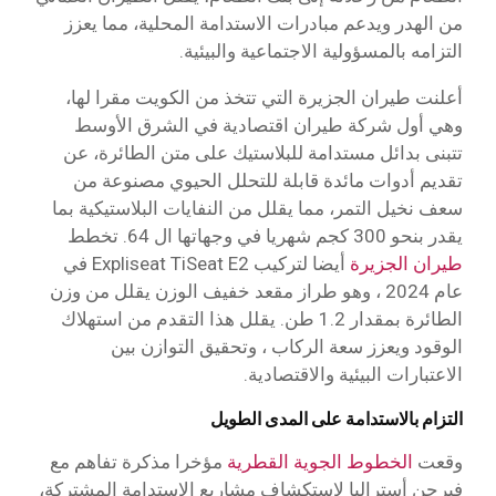
من الهدر ويدعم مبادرات الاستدامة المحلية، مما يعزز
التزامه بالمسؤولية الاجتماعية والبيئية.
أعلنت طيران الجزيرة التي تتخذ من الكويت مقرا لها،
وهي أول شركة طيران اقتصادية في الشرق الأوسط
تتبنى بدائل مستدامة للبلاستيك على متن الطائرة، عن
تقديم أدوات مائدة قابلة للتحلل الحيوي مصنوعة من
سعف نخيل التمر، مما يقلل من النفايات البلاستيكية بما
يقدر بنحو 300 كجم شهريا في وجهاتها ال 64. تخطط
طيران الجزيرة
أيضا لتركيب Expliseat TiSeat E2 في
عام 2024 ، وهو طراز مقعد خفيف الوزن يقلل من وزن
الطائرة بمقدار 1.2 طن. يقلل هذا التقدم من استهلاك
الوقود ويعزز سعة الركاب ، وتحقيق التوازن بين
الاعتبارات البيئية والاقتصادية.
التزام بالاستدامة على المدى الطويل
وقعت
الخطوط الجوية القطرية
مؤخرا مذكرة تفاهم مع
فيرجن أستراليا لاستكشاف مشاريع الاستدامة المشتركة،