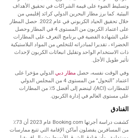
وتسليط الضوء على قيمة الشراكات في تحقيق الأهداف
البيئية. كما برز مطار البحرين الدولي كرائد إقليمي من
خلال تحقيق الحياد الكربوني في عام 2022. حصل المطار
على اعتماد الكربون من المستوى 4 في المطار وحصل
على الشهادة الفضية في برنامج التعرف على المطارات
الخضراء ، تقديرا لمبادراته للتخلص من المواد البلاستيكية
ذات الاستخدام الواحد وتقليل انبعاثات الكربون لإحداث
تأثير طويل الأجل.
وفي الوقت نفسه، حصل
مطار دبي
الدولي مؤخرا على
اعتماد “التحول” من المستوى 4 من المجلس الدولي
للمطارات (ACI)، لينضم إلى أفضل 5٪ من المطارات
على مستوى العالم في إدارة الكربون.
الفنادق
كشفت دراسة أجرتها Booking.com عام 2023 أن 73٪
من المسافرين يفضلون أماكن الإقامة التي تتبع ممارسات
مستدامة ، وأن فنادق الشرق الأوسط وشمال إفريقيا