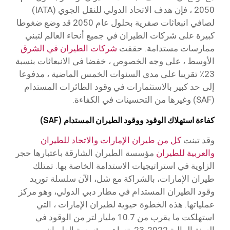
2050 ، فإن هدف الاتحاد الدولي للنقل الجوي (IATA)
لصافي انبعاثات صفرية بحلول عام 2050 قد وضع ضغوطا
كبيرة على شركات الطيران في جميع أنحاء العالم لتبني
ممارسات مستدامة. حققت
شركات الطيران في الشرق
الأوسط ، على وجه الخصوص ، خفضا في الانبعاثات بنسبة
23٪ تقريبا على مدى السنوات الخمس الماضية ، مدفوعا
إلى حد كبير بالاستثمارات في وقود الطائرات المستدام
(SAF) وغيرها من التحسينات في الكفاءة.
كفاءة استهلاك الوقود ووقود الطيران المستدام (SAF)
وقد تبنت
كل من طيران الإمارات
والاتحاد للطيران
والعربية للطيران
مؤسسة الطيران الشارقة باعتبارها حجر
الزاوية في استراتيجيات الاستدامة الخاصة بها. تمتلك
طيران الإمارات، بالشراكة مع شل، الآن سلسلة توريد
وقود الطيران المستدام في مطار دبي الدولي، وهو مركز
عملياتها. هذه الخطوة حيوية لطيران الإمارات ، التي
استهلكت ما يقرب من 10.7 مليار لتر من الوقود في
السنة المالية 2022-23. تساهم مؤسسة الطيران