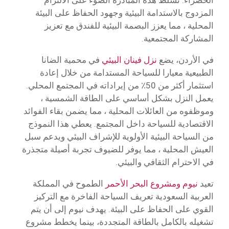
الخضراء. تسلط هذه المبادرة الضوء على الالتزام
المزدوج بالاستدامة البيئية وجهود الحفاظ على البيئة
المحلية ، مما يعزز البصمة البيئية للفندق مع تعزيز
المشاركة المجتمعية.
في الأردن، يضع
نزل فينان البيئي
في محمية الضانا
الطبيعية معيارا للسياحة المستدامة من خلال إعادة
استثمار أكثر من 50٪ من إيراداته في المجتمع المحلي.
يعمل النزل بشكل أساسي على الطاقة الشمسية ،
وموظفوه من العائلات المحلية ، مما يضمن بقاء الفوائد
الاقتصادية للسياحة داخل المجتمع. يعطي هذا النموذج
من السياحة البيئية الأولوية للإشراف البيئي ويدعم سبل
العيش المحلية ، مما يوفر للضيوف تجربة أصيلة متجذرة
في الاحترام الثقافي والبيئي.
تعيد
نيوم
ومشروع البحر الأحمر
الطموح في المملكة
العربية السعودية تعريف السياحة الفاخرة مع التركيز
القوي على الحفاظ على البيئة. يهدف نيوم إلى أن يتم
تشغيله بالكامل بالطاقة المتجددة، بينما يخطط مشروع