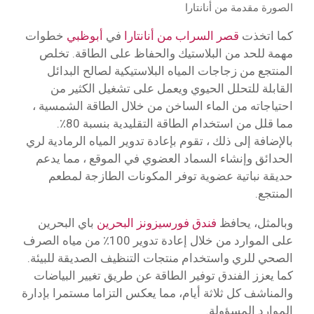
الصورة مقدمة من أنانتارا
كما اتخذت
قصر السراب من أنانتارا
في
أبوظبي
خطوات
مهمة للحد من البلاستيك والحفاظ على الطاقة. تخلص
المنتجع من زجاجات المياه البلاستيكية لصالح البدائل
القابلة للتحلل الحيوي ويعمل على تشغيل الكثير من
احتياجاته من الماء الساخن من خلال الطاقة الشمسية ،
مما قلل من استخدام الطاقة التقليدية بنسبة 80٪.
بالإضافة إلى ذلك ، تقوم بإعادة تدوير المياه الرمادية لري
الحدائق وإنشاء السماد العضوي في الموقع ، مما يدعم
حديقة نباتية عضوية توفر المكونات الطازجة لمطعم
المنتجع.
وبالمثل، يحافظ
فندق فورسيزونز البحرين
باي البحرين
على الموارد من خلال إعادة تدوير 100٪ من مياه الصرف
الصحي للري واستخدام منتجات التنظيف الصديقة للبيئة.
كما يعزز الفندق توفير الطاقة عن طريق تغيير البياضات
والمناشف كل ثلاثة أيام، مما يعكس التزاما مستمرا بإدارة
الموارد المسؤولة.