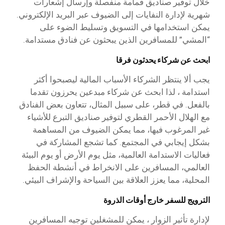
خلال توفير صناديق قمامة منفصلة وإرسال إشعارات
شهرية لإدارة النفايات إلى الضيوف عبر البريد الإلكتروني.
يمكن استخدامها في التسويق وتسليط الضوء على
“المشي” للمسافرين الذين يبحثون عن فنادق مستدامة.
ابحث عن شركاء يحدثون فرقا
يجب ألا ينتظر الشركاء الأسباب المالية ليصبحوا أكثر
استدامة ، لذا ابحث عن شركاء مبدعين يحرزون تقدما
بالفعل. في قطر، على سبيل المثال، تتعاون بعض الفنادق
مع الهلال الأحمر القطري لتوفير صناديق التبرع للأشياء
غير المرغوب فيها، مما يمكن الضيوف من المساهمة
بشكل إيجابي في المجتمع. كما تشجع المشاركة في
فعاليات الاستدامة العالمية، مثل يوم الأرض أو يوم البيئة
العالمي، المسافرين على الانخراط في أنشطة الحفظ
المحلية، مما يعزز العلاقة بين السياحة والإشراف البيئي.
الترويج للسفر خارج أوقات الذروة
لإدارة تأثير الزوار ، يمكن للمشغلين توجيه المسافرين