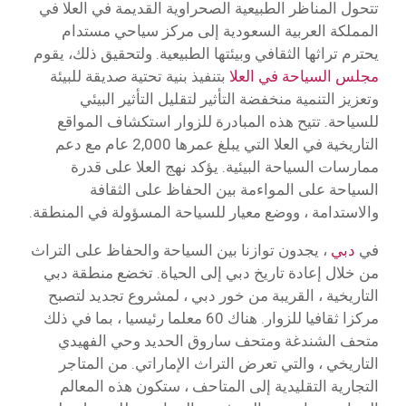
تتحول المناظر الطبيعية الصحراوية القديمة في العلا في
المملكة العربية السعودية إلى مركز سياحي مستدام
يحترم تراثها الثقافي وبيئتها الطبيعية. ولتحقيق ذلك، يقوم
مجلس السياحة في العلا
بتنفيذ بنية تحتية صديقة للبيئة
وتعزيز التنمية منخفضة التأثير لتقليل التأثير البيئي
للسياحة. تتيح هذه المبادرة للزوار استكشاف المواقع
التاريخية في العلا التي يبلغ عمرها 2,000 عام مع دعم
ممارسات السياحة البيئية. يؤكد نهج العلا على قدرة
السياحة على المواءمة بين الحفاظ على الثقافة
والاستدامة ، ووضع معيار للسياحة المسؤولة في المنطقة.
في
دبي
، يجدون توازنا بين السياحة والحفاظ على التراث
من خلال إعادة تاريخ دبي إلى الحياة. تخضع منطقة دبي
التاريخية ، القريبة من خور دبي ، لمشروع تجديد لتصبح
مركزا ثقافيا للزوار. هناك 60 معلما رئيسيا ، بما في ذلك
متحف الشندغة ومتحف ساروق الحديد وحي الفهيدي
التاريخي ، والتي تعرض التراث الإماراتي. من المتاجر
التجارية التقليدية إلى المتاحف ، ستكون هذه المعالم