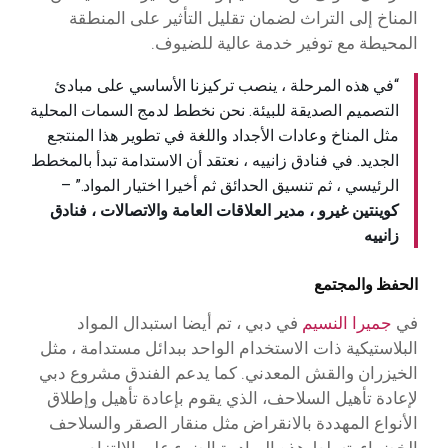
المناخ إلى التراث لضمان تقليل التأثير على المنطقة
المحيطة مع توفير خدمة عالية للضيوف.
“في هذه المرحلة ، ينصب تركيزنا الأساسي على مبادئ
التصميم الصديقة للبيئة. نحن نخطط لدمج السمات المحلية
مثل المناخ وعادات الأجداد واللغة في تطوير هذا المنتجع
الجديد. في فنادق زانييه ، نعتقد أن الاستدامة تبدأ بالمخطط
الرئيسي ، ثم تنسيق الحدائق ثم أخيرا اختيار المواد.” –
كوينتين غيرو ، مدير العلاقات العامة والاتصالات ، فنادق
زانييه
الحفظ والمجتمع
في
جميرا النسيم
في دبي ، تم أيضا استبدال المواد
البلاستيكية ذات الاستخدام الواحد ببدائل مستدامة ، مثل
الخيزران والقش المعدني. كما يدعم الفندق مشروع دبي
لإعادة تأهيل السلاحف، الذي يقوم بإعادة تأهيل وإطلاق
الأنواع المهددة بالانقراض مثل منقار الصقر والسلاحف