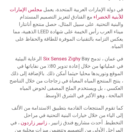
في دولة الإمارات العربية المتحدة، يعمل
مجلس الإمارات
للأبنية الخضراء
مع الفنادق لتعزيز التصميم المستدام
والبنية التحتية. على سبيل المثال، حصل منتجع أنانتارا
ميناء العرب رأس الخيمة على شهادة LEED الذهبية، مما
يعكس التزامه بالتقنيات الموفرة للطاقة والحفاظ على
المياه.
في عمان ، تدمج
Six Senses Zighy
Bay الرعاية البيئية
في عملياتها من خلال إعادة تدوير 80٪ من نفاياتها في
الموقع وتوريدها محليا حيثما أمكن ذلك. بالإضافة إلى ذلك
، ينتج المنتجع المياه المعبأة في زجاجات من خلال التناضح
العكسي ، بل ويستخدم الملح المصفى لحوض المياه
المالحة ، وهو الأكبر في الشرق الأوسط.
كما تقوم المنتجعات القادمة بتطبيق الاستدامة من الألف
إلى الياء من خلال خيارات البنية التحتية في مراحل
التخطيط. أحدث مشاريع فندق زانيير ،
زانيير زاردون
، في
المراحل الأولى من التصميم وتتضمن ميزات محلية من