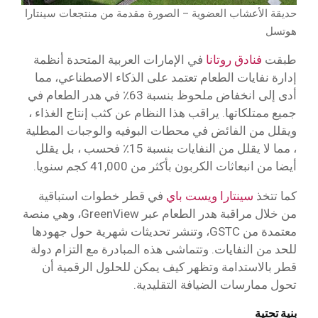
حديقة الأعشاب العضوية – الصورة مقدمة من منتجعات سينتارا
هوتسل
طبقت
فنادق روتانا
في الإمارات العربية المتحدة أنظمة
إدارة نفايات الطعام تعتمد على الذكاء الاصطناعي، مما
أدى إلى انخفاض ملحوظ بنسبة 63٪ في هدر الطعام في
جميع ممتلكاتها. يراقب هذا النظام عن كثب إنتاج الغذاء ،
ويقلل من الفائض في محطات البوفيه والوجبات المطلية
، مما لا يقلل من النفايات بنسبة 15٪ فحسب ، بل يقلل
أيضا من انبعاثات الكربون بأكثر من 41,000 كجم سنويا.
كما تتخذ
سينتارا ويست باي
في قطر خطوات استباقية
من خلال مراقبة هدر الطعام عبر GreenView، وهي منصة
معتمدة من GSTC، وتنشر تحديثات شهرية حول جهودها
للحد من النفايات. وتتماشى هذه المبادرة مع التزام دولة
قطر بالاستدامة وتظهر كيف يمكن للحلول الرقمية أن
تحول ممارسات الضيافة التقليدية.
بنية تحتية