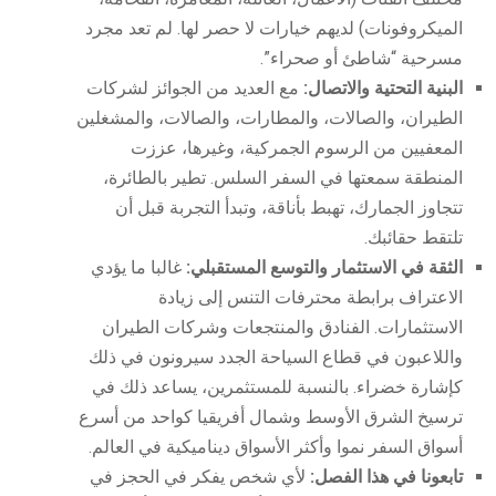
الميكروفونات) لديهم خيارات لا حصر لها. لم تعد مجرد
مسرحية “شاطئ أو صحراء”.
البنية التحتية والاتصال:
مع العديد من الجوائز لشركات
الطيران، والصالات، والمطارات، والصالات، والمشغلين
المعفيين من الرسوم الجمركية، وغيرها، عززت
المنطقة سمعتها في السفر السلس. تطير بالطائرة،
تتجاوز الجمارك، تهبط بأناقة، وتبدأ التجربة قبل أن
تلتقط حقائبك.
الثقة في الاستثمار والتوسع المستقبلي:
غالبا ما يؤدي
الاعتراف برابطة محترفات التنس إلى زيادة
الاستثمارات. الفنادق والمنتجعات وشركات الطيران
واللاعبون في قطاع السياحة الجدد سيرونون في ذلك
كإشارة خضراء. بالنسبة للمستثمرين، يساعد ذلك في
ترسيخ الشرق الأوسط وشمال أفريقيا كواحد من أسرع
أسواق السفر نموا وأكثر الأسواق ديناميكية في العالم.
تابعونا في هذا الفصل:
لأي شخص يفكر في الحجز في