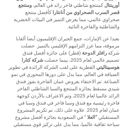
أورينتال
كمنتجع شاطئي فاخر رائد في العالم،
ومنتجع
قصر السرب الصحراوي من أنانتارا
كأفضل منتجع
صحراوي عالمي، مما يعرض التميز في البيئات الحضرية
والشاطئية والفاخرة النائية.
بعيدا عن الإمارات، جمع الجيران الإقليميون أيضا ألقابا
مرموقة، مما عزز التزامهم الإقليمي بالتميز. حصلت
شركة
رافلز الدوحة
(قطر) على جائزة أفضل فندق
تصميم عالمي لعام 2025، بينما حصلت
شركة كتارا
هوسبيتاليتي
القطرية على لقب الشركة الرائدة في تطوير
الضيافة في العالم، مما يدل على دورها المحوري في نمو
الصناعة. تم الاحتفاء بعروض عمان الفاخرة بفوز
فندق
شيدي مسقط
بجائزة المنتجع والسبا الشاطئي الفاخر
الرائد عالميا لعام 2025، وتم الاعتراف بالأردن كوجهة
فاخرة رئيسية مع
فندق وسبا فاخر في فندق
وسبا في
عمان لعام 2025. علاوة على ذلك، تم تكريم المشروع
المستقبلي
“العلا
” في السعودية بجائزة أفضل مشروع
سياحة ثقافية عالميا، مما يدل على تركيز قوي مستقبلي