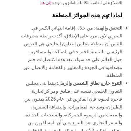
للاطلاع على القائمة الكاملة للفائزين، توجه
إلى هنا
.
لماذا تهم هذه الجوائز المنطقة
التحقق والهيبة:
من خلال إقامة النهائي الكبير في
البحرين لأول مرة على الإطلاق، أكدت رابطة محترفات
التنس أن منطقة مجلس التعاون الخليجي هي العرض
الرئيسي. بالنسبة للخبراء في الصناعة والمسافرين
حول العالم على حد سواء، تعد هذه الانتصارات ختم
مصداقية في الجودة والمعايير والفخامة والاتصال عبر
المنطقة.
التنوع خارج نطاق الشمس والرمل:
بينما بنى مجلس
التعاون الخليجي نفسه على فنادق ومراكز تجارية
فاخرة لعقود، فإن الفائزين في عام 2025 يمتنون بين
الطيران، وسياحة المغامرات، والضيافة العصرية،
والمعفاة من الرسوم الجمركية، والمنتجعات الجديدة،
والسفر التجاري. هذا التنوع يعني أن المسافرين من
مختلف الفئات (الأعمال، العائلة، المغامرة، الفخامة،