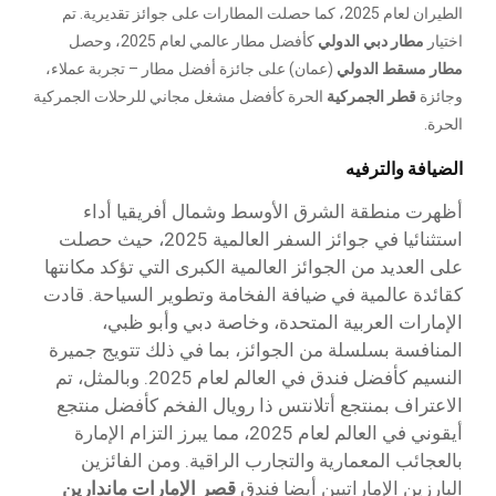
الطيران لعام 2025، كما حصلت المطارات على جوائز تقديرية. تم
اختيار
مطار دبي الدولي
كأفضل مطار عالمي لعام 2025، وحصل
مطار مسقط الدولي
(عمان) على جائزة أفضل مطار – تجربة عملاء،
وجائزة
قطر الجمركية
الحرة كأفضل مشغل مجاني للرحلات الجمركية
الحرة.
الضيافة والترفيه
أظهرت منطقة الشرق الأوسط وشمال أفريقيا أداء
استثنائيا في جوائز السفر العالمية 2025، حيث حصلت
على العديد من الجوائز العالمية الكبرى التي تؤكد مكانتها
كقائدة عالمية في ضيافة الفخامة وتطوير السياحة. قادت
الإمارات العربية المتحدة، وخاصة دبي وأبو ظبي،
المنافسة بسلسلة من الجوائز، بما في ذلك تتويج
جميرة
النسيم
كأفضل فندق في العالم لعام 2025. وبالمثل، تم
الاعتراف بمنتجع
أتلانتس ذا رويال
الفخم كأفضل منتجع
أيقوني في العالم لعام 2025، مما يبرز التزام الإمارة
بالعجائب المعمارية والتجارب الراقية. ومن الفائزين
البارزين الإماراتيين أيضا فندق
قصر الإمارات ماندارين