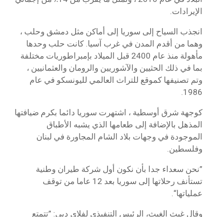
الإيرادات.
انجذب السياح إلى سوريا إلى أماكن مثل دمشق وحلب ،
وهما من أقدم المدن في غرب آسيا. كانت حلب وحدها
مأهولة منذ عام 2400 قبل الميلاد بإمبراطوريات مختلفة
بما في ذلك الحثيين والآشوريين والرومان والعثمانيين ،
وتم تصنيفها كموقع للتراث العالمي لليونسكو في عام
1986.
كوجهة شرق أوسطية ، اشتهرت سوريا دائما بكرم ضيافتها
المذهل بالإضافة إلى طعامها الذي يشبه الأطباق
الموجودة في وجهات بلاد الشام المجاورة في لبنان
وفلسطين.
”نحن سعداء جدا بأن نكون أول شركة طيران وطنية
تستأنف رحلاتها إلى سوريا بعد 12 عاما من توقف
عملياتها“.
وقال غيث الغيث، الرئيس التنفيذي لفلاي دبي: ”تتمتع