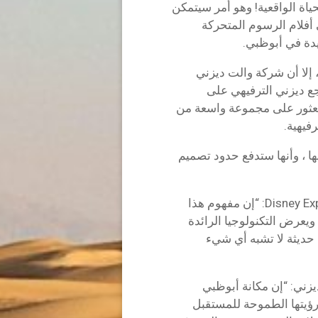
حياة الواقعية! وهو أمر سيتمكن
ي أفلام الرسوم المتحركة
يدة في أبوظبي.
، إلا أن شركة والت ديزني
ع ديزني الترفيهي على
لعثور على مجموعة واسعة من
رفيهية.
ها ، وأنها ستدفع حدود تصميم
قال جوش دامارو ، رئيس مجلس إدارة Disney Experiences: “إن مفهوم هذا
ويعرض التكنولوجيا الرائدة
 حديثة لا تشبه أي شيء
زني: “إن مكانة أبوظبي
رؤيتها الطموحة للمستقبل