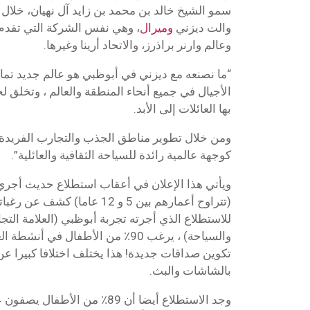
سمو الشيخ خالد بن محمد بن زايد آل نهيان، خلال 
والت ديزني
وميرال
، وهي نفس الشركة التي تقدم
وعالم وارنر براذرز، والاتحاد أرينا وغيرها.
“ما نصنعه مع ديزني في أبوظبي هو عالم جديد تما
الأجيال في جميع أنحاء المنطقة والعالم ، وتخلق
بها العائلات إلى الأبد.
ومن خلال تطوير مناطق الجذب والتجارب الفريدة، 
كوجهة عالمية رائدة للسياحة الثقافية والعائلية”.
(تتراوح أعمارهم بين 5 و 12 عاما
للاستطلاع الذي أجرته تجربة أبوظبي (العلامة التجار
والسياحة) ، يرغب 90٪ من الأطفال في
تكوين صداقات جديدة! هذا يختلف اختلافا كبيرا عن ح
بالشاشات والبث.
وجد الاستطلاع أيضا أن 89٪ من الأط