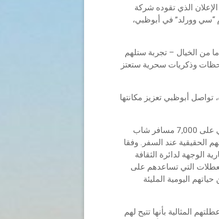
الإعلان الذي تقوده شركة
 “سي وورلد” في أبوظبي،
ما من الخيال – تجربة ستلهم
 لحظات وذكريات سحرية ستعتز
تواصل أبوظبي تعزيز مكانتها
ويأتي هذا الإعلان في أعقاب استطلاع حديث أجري على 7,000 مسافر شاب
) كشف عن رغباتهم الحقيقية عند السفر. وفقا
ية الوجهة لدائرة الثقافة
 أنشطة العطلات التي تساعدهم على
ياتهم اليومية المليئة
فال يصفون عطلتهم المثالية بأنها تتيح لهم