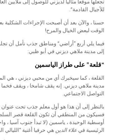
تجعلها موقعا مثاليا لديزني للوصول إلى ملايين ا
للأجيال القادمة”.
حسنا ، والآن بعد أن أصبحت الإجراءات الشكلية بع
الوقت لبعض الخيال والمرح!
فيما يلي أربع “أراضي” ومناطق جذب نأمل أن تجلب
إلى مدينة ملاهي ديزني في أبو ظبي:
“قلعة” على طراز الياسمين
القلعة ، كما سيخبرك أي من محبي ديزني ، هي ال
مدينة ملاهي ديزني. إنه يقف شامخا ، ويقف فخما و
التواصل الاجتماعي.
بالنظر إلى أن هذا هو أول معلم جذب تحت عنوان 
فسيكون من المنطقي أن تكون القلعة قصر السلط
أوسطية الوحيدة ، ياسمين (لا تبدأ جنوب آسيا ، و
الرئيسية في
علاء الدين
هي حرفيا أغنية “الليالي الع