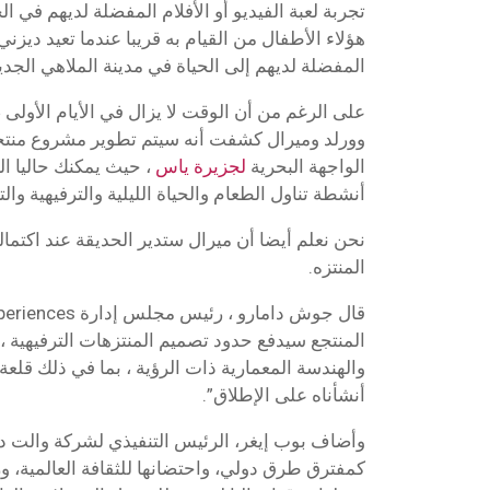
تجربة لعبة الفيديو أو الأفلام المفضلة لديهم في ال
هؤلاء الأطفال من القيام به قريبا عندما تعيد ديزن
المفضلة لديهم إلى الحياة في مدينة الملاهي الجد
على الرغم من أن الوقت لا يزال في الأيام الأولى 
وورلد وميرال كشفت أنه سيتم تطوير مشروع منتج
الواجهة البحرية
لجزيرة ياس
، حيث يمكنك حاليا ا
أنشطة تناول الطعام والحياة الليلية والترفيهية والت
نحن نعلم أيضا أن ميرال ستدير الحديقة عند اكتمال
المنتزه.
المنتجع سيدفع حدود تصميم المنتزهات الترفيهية ، 
والهندسة المعمارية ذات الرؤية ، بما في ذلك قلعة
أنشأناه على الإطلاق”.
وأضاف بوب إيغر، الرئيس التنفيذي لشركة والت دي
كمفترق طرق دولي، واحتضانها للثقافة العالمية، و