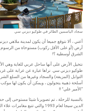
سجاد الياسمين الطائر في طوكيو ديزني سي
أعني ، ألا نتوقع جميعا أن يكون لمدينة ملاهي دي
أرض (أو على الأقل ركوب) مستوحاة من الرسوم ا
الشرق أوسطية ؟!
نتخيل الأرض على أنها ساحل عربي للغاية وهي ال
طوكيو ديزني سي. نراها عبارة عن عرابة على غربة
التوابل (المزيفة) والسجاد وغيرها من السلع ال
أسلحة ذهبية يتجولون ، ويمكن أن يكون لها مو
“الأمير علي” !!
بالنسبة للرحلة ، تم تصويرنا شيئا مستوحى إلى حد
الدين
سيجا لعام 1993 والتي تتبع مغامرات