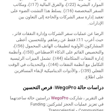
الموارد البشرية (22٪)، والفرق المالية (17٪)، ومكاتب
السفر المخصصة (16٪). يسلط هذا التشتت الضوء على
تعقيد إدارة سفر الشركات والحاجة إلى التعاون بين
الإدارات.
الرضا عن عمليات سفر الشركات وإدارة النفقات فاتر ،
حيث أعرب 11٪ فقط عن رضاهم. وللتحسين، أعطى
المشاركون الأولوية لتطبيقات الهاتف المحمول (56٪)،
والتخصيص القائم على الذكاء الاصطناعي (50٪)، وأنظمة
إدارة النفقات المتكاملة (44٪). تشمل الميزات الرئيسية
التكامل مع أنظمة النفقات (44٪) ، والتحديثات في الوقت
الفعلي (39٪) ، والأدوات الديناميكية لإبقاء المسافرين
على اطلاع.
دراسات حالة WegoPro:
فرص التحسين
في التقرير ، شاركت
WegoPro
دراستين حالة ساعدتهما
في تعزيز عمليات الحجز لشركتين: Funding
Communities و Transcelestial.