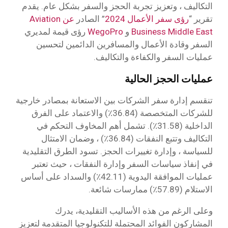
التكاليف ، وتعزيز تجربة الحجز والسفر بشكل عام. يقدم
تقرير “
رؤى سفر الأعمال 2024
” الصادر
عن Aviation
Business Middle East
و
WegoPro
رؤى قيمة لمديري
السفر وقادة الأعمال والمسافرين الدائمين لتحسين
عمليات السفر والكفاءة والتكاليف.
عمليات
الحجز الحالية
تنقسم إدارة سفر الشركات بين الاستعانة بمصادر خارجية
للشركات المتخصصة (36.84٪) والاعتماد على الفرق
الداخلية (31.58٪). تشمل أهم المخاوف التحكم في
التكاليف وتتبع النفقات (36.84٪) ، وضمان الامتثال
للسياسة ، وإدارة تغييرات الحجز. تسود الطرق التقليدية
في إنفاذ سياسات السفر وإدارة النفقات ، حيث تعتبر
عمليات الموافقة اليدوية (42.11٪) والسداد على أساس
الاستلام (57.89٪) ممارسات شائعة.
وعلى الرغم من هذه الأساليب التقليدية، يدرك
المشاركون الفوائد المحتملة للتكنولوجيا المتقدمة لتعزيز