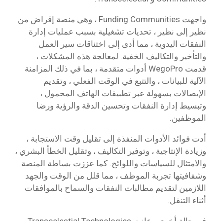
واجهت Funding Communities ، وهي منصة إقراض من
نظير إلى نظير ، تحديات تشغيلية بسبب عمليات إدارة
النفقات اليدوية ، مما أدى إلى اختناقات سير العمل
والتأخير والتكاليف الخفية. لمعالجة هذه المشكلات ،
قدمت WegoPro أدوات متقدمة ، بما في ذلك المزامنة
الآلية للبيانات ، والتتبع في الوقت الفعلي ، وتقديم
الإيصالات بسهولة عبر تطبيقات الهاتف المحمول ،
وتبسيط إدارة النفقات وتحسين الدقة والرؤية ورضا
الموظفين.
أدت فوائد الأدوات المنفذة إلى تقليل وقت الاستجابة ،
وزيادة الإنتاجية ، وتوفير التكاليف ، وتقليل الخطأ البشري ،
والامتثال للسياسات واللوائح. كما عززت بساطة المنصة
وشفافيتها تجربة الموظف ، مما قلل من الوقت والجهد
اللازمين لتقديم مطالبات النفقات والسماح بالموافقات
أثناء التنقل.
في حالة أخرى ، عانت Transcelestial Technologies