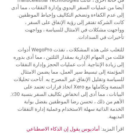
أيضا من عمليات السفر اليدوي وإدارة النفقات ، مما أدى
إلى عدم الكفاءة وتضخم التكاليف وإحباط الموظفين.
كانت الشركة تفتقر إلى رؤية الإنفاق على السفر ،
وواجهت مشكلات في الامتثال للسياسة ، وواجهت
تأخيرات في السدادات.
للتغلب على هذه المشكلات ، نفذت WegoPro أدوات
قللت من المهام الإدارية بمقدار الثلثين ، مما أدى بدوره
إلى زيادة الإنتاجية. أدت عمليات الحجز وإدارة النفقات
المؤتمتة إلى تبسيط سير العمل، مما يضمن الامتثال
للسياسة وتقليل الإنفاق غير المصرح به. أتاحت تحليلات
المنصة وتكاملها مع Xero اتخاذ قرارات تعتمد على
البيانات ، مما أدى إلى انخفاض تكاليف السفر بنسبة 30٪.
الأهم من ذلك ، تحسن رضا الموظفين بفضل بوابة
الخدمة الذاتية سهلة الاستخدام وعملية إدارة النفقات
البديهية.
اقرأ المزيد:
أماديوس يقول إن الذكاء الاصطناعي