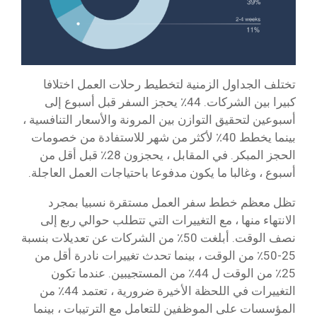
تختلف الجداول الزمنية لتخطيط رحلات العمل اختلافا
كبيرا بين الشركات. 44٪ يحجز السفر قبل أسبوع إلى
أسبوعين لتحقيق التوازن بين المرونة والأسعار التنافسية ،
بينما يخطط 40٪ لأكثر من شهر للاستفادة من خصومات
الحجز المبكر. في المقابل ، يحجزون 28٪ قبل أقل من
أسبوع ، وغالبا ما يكون مدفوعا باحتياجات العمل العاجلة.
تظل معظم خطط سفر العمل مستقرة نسبيا بمجرد
الانتهاء منها ، مع التغييرات التي تتطلب حوالي ربع إلى
نصف الوقت. أبلغت 50٪ من الشركات عن تعديلات بنسبة
25-50٪ من الوقت ، بينما تحدث تغييرات نادرة أقل من
25٪ من الوقت ل 44٪ من المستجيبين. عندما تكون
التغييرات في اللحظة الأخيرة ضرورية ، تعتمد 44٪ من
المؤسسات على الموظفين للتعامل مع الترتيبات ، بينما