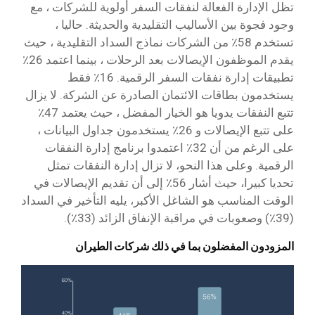
تظل الإدارة الفعالة لنفقات السفر أولوية للشركات ، مع
وجود فجوة بين الأساليب التقليدية والحديثة. حاليا ،
تستخدم 58٪ من الشركات نماذج السداد التقليدية ، حيث
يقدم الموظفون الإيصالات بعد الرحلات ، بينما اعتمد 26٪
تطبيقات إدارة نفقات السفر الرقمية. 16٪ فقط
يستخدمون بطاقات الائتمان الصادرة عن الشركة. لا يزال
تتبع النفقات يدويا هو الخيار المفضل ، حيث يعتمد 47٪
على تتبع الإيصالات و 26٪ يستخدمون جداول البيانات ،
على الرغم من أن 32٪ اعتمدوا برنامج إدارة النفقات
الرقمية. وعلى هذا النحو، لا تزال إدارة النفقات تمثل
تحديا كبيرا، حيث أشار 56٪ إلى أن تقديم الإيصالات في
الوقت المناسب هو الشاغل الأكبر، يليه التأخير في السداد
(39٪) وصعوبات في مراقبة الإنفاق الزائد (33٪).
المزودون المفضلون بما في ذلك شركات الطيران