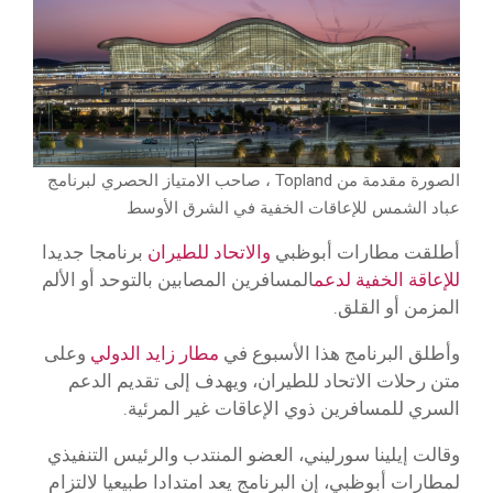
الصورة مقدمة من Topland ، صاحب الامتياز الحصري لبرنامج
عباد الشمس للإعاقات الخفية في الشرق الأوسط
أطلقت مطارات أبوظبي
والاتحاد للطيران
برنامجا جديدا
للإعاقة الخفية لدعم
المسافرين المصابين بالتوحد أو الألم
المزمن أو القلق.
وأطلق البرنامج هذا الأسبوع في
مطار زايد الدولي
وعلى
متن رحلات الاتحاد للطيران، ويهدف إلى تقديم الدعم
السري للمسافرين ذوي الإعاقات غير المرئية.
وقالت إيلينا سورليني، العضو المنتدب والرئيس التنفيذي
لمطارات أبوظبي، إن البرنامج يعد امتدادا طبيعيا لالتزام