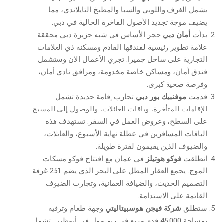
يشمل الغرف واللوبي والسبا والمطبخ التايلاندي، مما
يضيف موجة تجديد الأصول الفاخرة الحالية في دبي.
بدأت
أمان دبي
حجر الأساس في شبه جزيرة دبي محققة
علامة تطوير رئيسية لفندقها القادم ومسكنه ذي العلامات
التجارية على ساحل جميرا. تجري الأعمال الآن وستشمل
فندق أمان، ومساكن خاصة مخدومة، ومرافق نادي أمان،
وفرصة صحية كبرى.
قدمت
موفنبيك بور دبي
تجارب إقامة جديدة تشمل
الإقامات المتأخرة، وباقات العائلات، والوصول إلى المسبح
على السطح، وعروض العمل في السفر. تستهدف هذه
الباقات المسافرين في عطلة نهاية الأسبوع، والعائلات،
والضيوف الذين يقيمون لفترة طويلة.
انطلقت
فوكو هوتيلز
في عمان مع افتتاح فوكو مسكات
الموج. يجمع العقار المطل على البحر الذي يضم 251 غرفة
التصميم الحديث، والضيافة العمانية، وتجارب الضيوف
القائمة على الاستدامة.
ستطلق
شركة فيجن هوسبيتاليتي
وجهة طعام وترفيه
بمساحة 45,000 قدم مربع في ريم مول في أبوظبي. تشمل