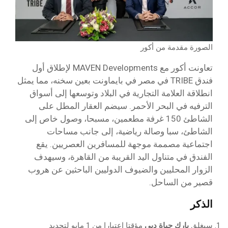
الصورة مقدمة من أكور
تعاونت أكور مع MAVEN Developments لإطلاق أول
فندق TRIBE في مصر في بايماونت بعين سخنه، مما يمثل
انطلاقة العلامة التجارية في البلاد وتوسعها إلى أسواق
الترفيه في البحر الأحمر. سيضم العقار المطل على
الشاطئ 150 غرفة مطعمين، مسبحا، وصول خاص إلى
الشاطئ، سبا وصالة رياضية، إلى جانب مساحات
اجتماعية مصممة موجهة للمسافرين العصريين. يقع
الفندق في متناول اليد القريبة من القاهرة، وسيهدف
الزوار المحليين والضيوف الدوليين الباحثين عن هروب
قصير من الساحل.
الذكر
سيغلق
بارك حياة دبي
مؤقتا اعتبارا من 1 مايو لتجديد