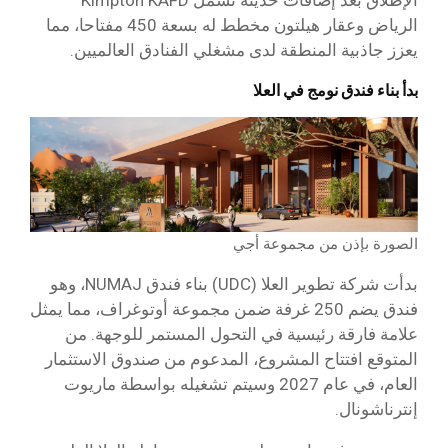
الإطلاق بعد إضافات حديثة تشمل Kimpton KAFD
الرياض وعقار هيلتون مخطط له بسعة 450 مفتاحا، مما
يعزز جاذبية المنطقة لدى مشغلي الفنادق العالميين.
بدأ بناء فندق نومج في العلا
الصورة بإذن من مجموعة أجي
بدأت شركة تطوير العلا (UDC) بناء فندق NUMAJ، وهو
فندق يضم 250 غرفة ضمن مجموعة أوتوغراف، مما يمثل
علامة فارقة رئيسية في التحول المستمر للوجهة. من
المتوقع افتتاح المشروع، المدعوم من صندوق الاستثمار
العام، في عام 2027 وسيتم تشغيله بواسطة ماريوت
إنترناشونال.