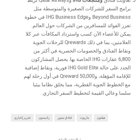
تعاونت فنادق
ومنتجعات IHG
وQatar Airways لربط
برامج السفر للشركات الصغيرة والمتوسطة مثل
Beyond Business وIHG Business Edge في خطوة
تعزز الفوائد للمسافرين من الشركات حول العالم.
يمكن للأعضاء الآن كسب واسترداد المكافآت عبر كلا
العلامتين، بما في ذلك Qrewards للرحلات الجوية
ونقاط الفنادق والخصومات الحصرية في أكثر من
6,800 عقارات IHG الخاصة بها. يحصل المشاركون
الجدد على حالة IHG Gold Elite فورية، ونقاط إضافية
للإقامة المؤهلة، و50,000 Qreward في أول رحلة لهم
مع الخطوط الجوية القطرية، مما يخلق نظاما بيئيا
سلسا وعالي القيمة لتخطيط السفر التجاري.
هيلتون
ماريوت
فنادق مينور
راديسون
تقرير إخباري
المنشور السابق