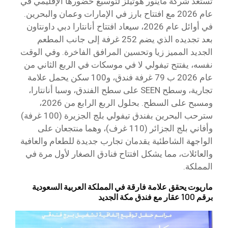
تستعد شركة ماينور هوتيلز لتوسيع حضورها الإقليمي في
عام 2026 مع افتتاح بارز في الإمارات وعمان والبحرين.
في أوائل عام 2026، سيعاد افتتاح أنانتارا دبي داونتاون
بعد تجديده الذي يضم 252 غرفة إلى جانب المطعم
الجديد المميز زيا وتحسين المرافق الفاخرة. وفي الوقت
نفسه، يفتتح تيفولي لا في موسكات في الربع الثاني من
عام 2026 ب 79 غرفة فندق، و100 سكن يحمل علامة
تجارية، وسطح SEEN على سطح الفندق، وسبا أنانتارا،
ومسبح على السطح. بحلول الربع الرابع من 2026،
سترحب البحرين بفندق تيفولي بلج الجزيرة (100 غرفة)
وأفاني بلج الجزائر (110 غرف)، وهما منتجعان على
الواجهة الشاطئية يقدمان تجارب جديدة للطعام والعافية
والعائلات، مما يشكل افتتاح فنادق الصغار لأول مرة في
المملكة.
ماريوت يحقق علامة فارقة في المملكة العربية السعودية
برقم 100 عقار مع فندق مكة الجديد