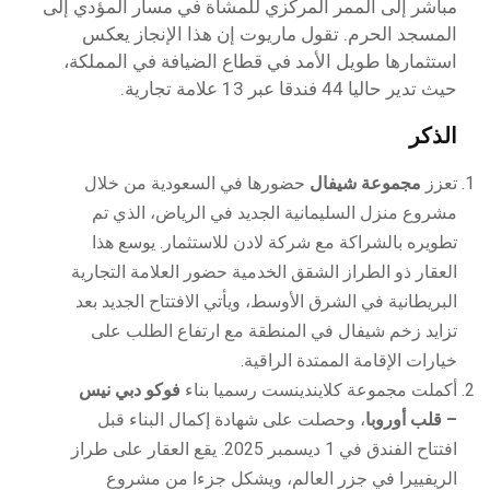
مباشر إلى الممر المركزي للمشاة في مسار المؤدي إلى
المسجد الحرم. تقول ماريوت إن هذا الإنجاز يعكس
استثمارها طويل الأمد في قطاع الضيافة في المملكة،
حيث تدير حاليا 44 فندقا عبر 13 علامة تجارية.
الذكر
تعزز
مجموعة شيفال
حضورها في السعودية من خلال
مشروع منزل السليمانية الجديد في الرياض، الذي تم
تطويره بالشراكة مع شركة لادن للاستثمار. يوسع هذا
العقار ذو الطراز الشقق الخدمية حضور العلامة التجارية
البريطانية في الشرق الأوسط، ويأتي الافتتاح الجديد بعد
تزايد زخم شيفال في المنطقة مع ارتفاع الطلب على
خيارات الإقامة الممتدة الراقية.
أكملت مجموعة كلايندينست رسميا بناء
فوكو دبي نيس
– قلب أوروبا
، وحصلت على شهادة إكمال البناء قبل
افتتاح الفندق في 1 ديسمبر 2025. يقع العقار على طراز
الريفييرا في جزر العالم، ويشكل جزءا من مشروع