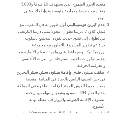
متعدد الجزر الطموح الذي يستهدف 20 فندقا و5,000
مفتاح مع هندسة معمارية متوسطية وإطلالات على
البحر.
يقدم
كيرتن هوسبيتاليتي
أول ظهور له في المغرب مع
فندق كلاود 7 ديرسا تطوان، محولا مبنى درسا التاريخي
في تطوان إلى فندق حديث يقوده المجتمع بأسلوب
حياة. تم تطوير المشروع بالتعاون مع مجموعة
أوروميكانيكا، وسيحافظ على واجهة المعلم الأصلية مع
تقديم ديكورات داخلية مستوحاة من التراث الأندلسي
والحرفية الحرفية.
أطلقت هيلتون
فندق وإقامة هيلتون سيتي سنتر البحرين
في حي السيف النابض بالحياة في المنامة، مقدمة
معيارا جديدا للعيش الممتد للإقامة الفاخرة في المملكة.
يقدم العقار 594 استوديو وشقق وبنتهاوس، ويخدم
الضيوف الإقامة الطويلة والزوار في عطلة نهاية
الأسبوع.