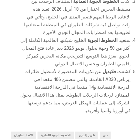
أكدت
الخطوط الجوية العمانية
استئناف الرحلات بين
مسقط-البحرين اعتبارا من 18 أبريل 2026. تعيد هذه
الإعادة الربط المهم قصير المدى في الخليج، وتأتي في
وقت تواصل فيه شركات الطيران في المنطقة استعادتها
لطبيعتها بعد اضطرابات المجال الجوي الأخيرة.
ستعيد
الخطوط الجوية
الخليج شبكتها العالمية الكاملة إلى
أكثر من 50 وجهة بحلول يونيو 2026 بعد إعادة فتح المجال
الجوي. يعزز هذا التوسع التدريجي مكانة البحرين كمركز
إقليمي للطيران ويحسن الاتصال الدولي.
كشفت
فلايديل
عن تكوينات المقصورة لأسطول طائرات
إيرباص A330 القادمة، والتي تتضمن 406 مقعدا في
الدرجة الاقتصادية و14 مقعدا في الدرجة الاقتصادية
الممتازة لرحلات الرحلات الطويلة. يمثل هذا الانتقال دخول
الشركة إلى عمليات الهيكل العريض، مما يدعم توسعها
في أوروبا وآسيا وأفريقيا.
دبي
تقرير إخباري
الخطوط الجوية القطرية
الاتحاد للطيران