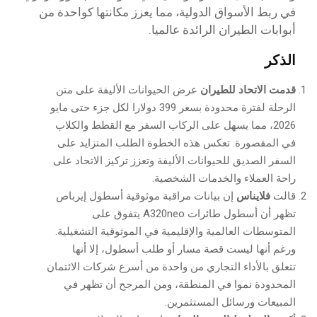
في ربط الأسواق الدولية، مما يعزز مكانتها كواحدة من
أبوابات الطيران الرائدة عالميا.
الذكر
قدمت الاتحاد للطيران
عرض الحيوانات الأليفة على متن
الرحلة لفترة محدودة بسعر 399 دولارا لكل جزء حتى مايو
2026، مما يسهل على الركاب السفر مع القطط والكلاب
في المقصورة. تعكس هذه الخطوة الطلب المتزايد على
السفر الصديق للحيوانات الأليفة وتعزز تركيز الاتحاد على
راحة العملاء والخدمات الشخصية.
قالت
فلايناس
إن بيانات مراقبة موثوقية أسطول إيرباص
تظهر أن أسطول طائرات A320neo يتفوق على
المتوسطات العالمية والإقليمية في الموثوقية التشغيلية.
ورغم أنها ليست قصة مسار أو طلب أسطول، إلا أنها
تتعلق بالأداء التجاري من واحدة من أسرع شركات الائتمان
المحدودة نموا في المنطقة، ومن المرجح أن تظهر في
المبيعات ورسائل المستثمرين.