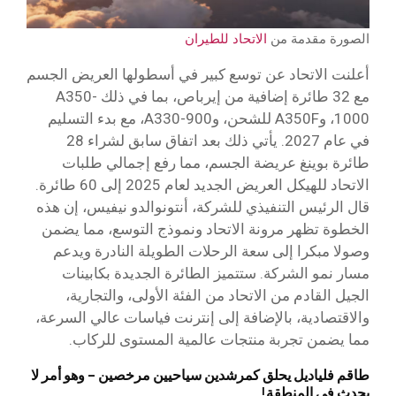
الصورة مقدمة من
الاتحاد للطيران
أعلنت الاتحاد عن توسع كبير في أسطولها العريض الجسم
مع 32 طائرة إضافية من إيرباص، بما في ذلك A350-
1000، وA350F للشحن، وA330-900، مع بدء التسليم
في عام 2027. يأتي ذلك بعد اتفاق سابق لشراء 28
طائرة بوينغ عريضة الجسم، مما رفع إجمالي طلبات
الاتحاد للهيكل العريض الجديد لعام 2025 إلى 60 طائرة.
قال الرئيس التنفيذي للشركة، أنتونوالدو نيفيس، إن هذه
الخطوة تظهر مرونة الاتحاد ونموذج التوسع، مما يضمن
وصولا مبكرا إلى سعة الرحلات الطويلة النادرة ويدعم
مسار نمو الشركة. ستتميز الطائرة الجديدة بكابينات
الجيل القادم من الاتحاد من الفئة الأولى، والتجارية،
والاقتصادية، بالإضافة إلى إنترنت فياسات عالي السرعة،
مما يضمن تجربة منتجات عالمية المستوى للركاب.
طاقم فلياديل يحلق كمرشدين سياحيين مرخصين – وهو أمر لا
يحدث في المنطقة
!