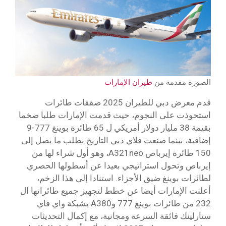
الصورة مقدمة من
طيران الإمارات
قدم معرض دبي للطيران 2025 صفقات طائرات
استحوذت على النجوم، حيث قدمت الإمارات طلبا ضخما
بقيمة 38 مليار دولار أمريكي ل 65 طائرة بوينغ 777-9
إضافية، بينما صنعت فلاي دبي التاريخ بطلب ما يصل إلى
150 طائرة إيرباص A321neo، وهو أول شراء لها من
إيرباص وتحول استراتيجي بعيدا عن أسطولها الحصري
لطائرات بوينغ ضيق الأجزاء. استنادا إلى هذا الزخم،
أعلنت الإمارات أيضا عن خطط لتجهيز جميع طائراتها ال
232 من طائرات بوينغ 777 وA380 بشبكة واي فاي
ستارلينك فائقة السرعة ومجانية، مع إكمال التحديثات