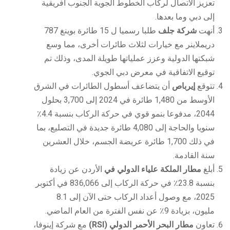
تعزيز الاتصال لركاب الخطوط الجوية الجنوب أفريقية
إلى دبي وما بعدها.
أنهت
شركة جلف
طلبا رسميا ل 15 طائرة بوينغ 787
دريملاينر مع خيارات لثلاث طائرات أخرى، مما وسع
شبكتها الدولية وعزز عملياتها طويلة المدى، وذلك تم
توقيع الاتفاقية في معرض دبي الجوي.
تتوقع
إيرباص
أن يتضاعف أسطول الطائرات في الشرق
الأوسط من 1,480 طائرة في 2024 إلى 3,700 بحلول
2044، مدفوعا بنمو قوي في حركة الركاب بنسبة 4.4٪
سنويا والحاجة إلى 4,080 طائرة جديدة في التصليع، بما
في ذلك 1,700 طائرة عريضة الجسم، خلال العشرين
سنة القادمة.
أبلغ
مطار الملكة علياء الدولي في
الأردن عن زيادة
بنسبة 23.8٪ في حركة الركاب إلى 836,066 في أكتوبر
2025، مع وصول أعداد الركاب حتى الآن إلى 8.1
مليون، بزيادة 9٪ عن نفس الفترة من العام الماضي.
تعاون
مطار البحر الأحمر الدولي (RSI)
مع شركة إينوفا،