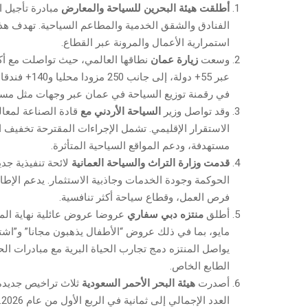
أطلقت هيئة البحرين للسياحة والمعارض
مبادرة تأجيل ا
الفنادق والشقق الخدمية والمطاعم السياحية. تهدف هذ
استمرارية الأعمال والمرونة عبر القطاع.
وسعت
زيارة عمان
عبر 55+ دولة، إلى
في رقمنة توزيع السياحة في عمان عبر وجهات مثل مس
وقد تواصل وزير
السياحة الأردني مع
قادة الصناعة لمعال
الاستقرار الإقليمي. تشمل الإجراءات المقترحة تخفيف 
مستهدفة، ودعم المواقع السياحية المتأثرة.
قدمت وزارة التراث والسياحة العمانية
لائحة تنفيذية جدي
الحوكمة وجودة الخدمات وجاذبية الاستثمار. يدعم الإطا
فرص العمل، وقطاع سياحة أكثر تنافسية.
أطلق
منتزه دبي سفاري
مايو، بما في ذلك عروض “الأطفال يذهبون مجانا” و”اشتر
يواصل المنتزه دمج تجارب الحياة البرية مع مبادرات ا
الطابع الخاص.
أصدرت
هيئة البحر الأحمر السعودية
ثلاث تراخيص جديدة 
ال