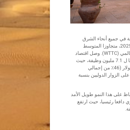
ة في جميع أنحاء الشرق
الأوسط، حيث توسع القطاع بنسبة 5.3٪ في عام 2025، متجاوزا المتوسط
العالمي (4.1٪)، وفقا لمجلس السفر والسياحة العالمي (WTTC). وصل اقتصاد
السياحة في المنطقة إلى 385.8 مليار دولار، داعما ل 7.1 مليون وظيفة، حيث
تصدر السعودية الجهود وتساهم بمبلغ 178 مليار دولار (46٪ من إجمالي
7.٪ وزيادة الإنفاق على الزوار الدوليين بنسبة
اظ على هذا النمو طويل الأمد
 دافعا رئيسيا، حيث ارتفع