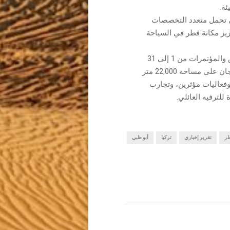
ئة.
202، مع تحدي تحمل متعدد التخصصات
 تعزيز مكانة قطر في السياحة
إلى مركز الدوحة للمعارض والمؤتمرات من 1 إلى 31
يوليو 2026، ليشكل أكبر نسخة له حتى الآن. يمتد المهرجان على مساحة 22,000 متر
عاليات مؤثرين، وتجارب
للترفيه العائلي.
ر
تقرير إخباري
تركيا
أبو ظبي