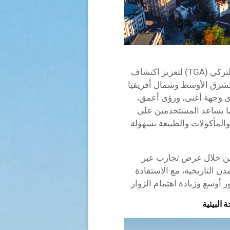
تعاونت ويغو مع وكالة الترويج والتطوير السياحي التركي (TGA) لتعزيز اكتشاف
شرق الأوسط وشمال أفريقيا
وى وجهة أغنى، ورؤى أعمق،
خطيط أكثر سهولة على منصة Wego، مما يساعد المستخدمين على
والمأكولات والطبيعة بسهولة
 من خلال عرض تجارب عبر
ن التاريخية، مع الاستفادة
 أوسع وزيادة اهتمام الزوار.