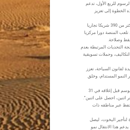
لرسوم للربع الأول، تدعم
ه الخطوة إلى تعزيز
نطاقها العالمي، حيث تواصلت مع أكثر من 390 شريكا تجاريا
 جانب 250 مزودا محليا و140+ فندقا. تلعب المنصة دورا مركزيا
قط وصلاحة.
جة التحديات المرتبطة بعدم
التكاليف، وحملات تسويقية
دة لقانون السياحة، تعزز
ر النمو المستدام، وخلق
عروضا عروض عائلية نهاية الموسم قبل إغلاقه في 31
 اثنين، احصل على اثنين”.
لحفظ عبر مناطقه ذات
لتأجير اليخوت، ليصل
عدد الإجمالي إلى ثمانية في الربع الأول من عام 2026. يدعم هذا الانتقال نمو