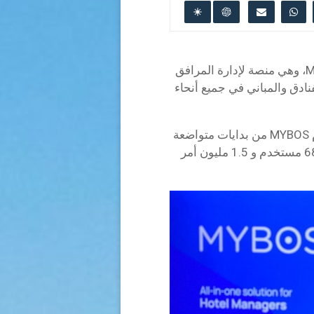
تعرف على سام خليف، صاحب الرؤية وراء MYBOS، وهي منصة لإدارة المرافق
ادق والمباني في جميع أنحاء
مع سجل حافل في قيادة الابتكار والنمو ، نقل سام MYBOS من بدايات متواضعة
إلى قوة تقنية عالمية ، حيث يدعم أكثر من 680,000 مستخدم و 1.5 مليون أمر