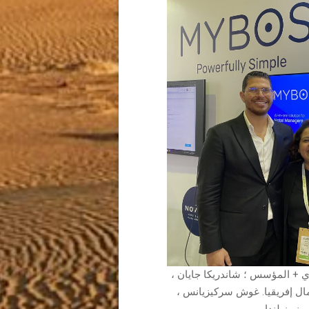
نفيذي + المؤسس ؛ شاندريكا جايان ،
ال إفريقيا. غوش سركيزيانس ،
نيوزيلندا