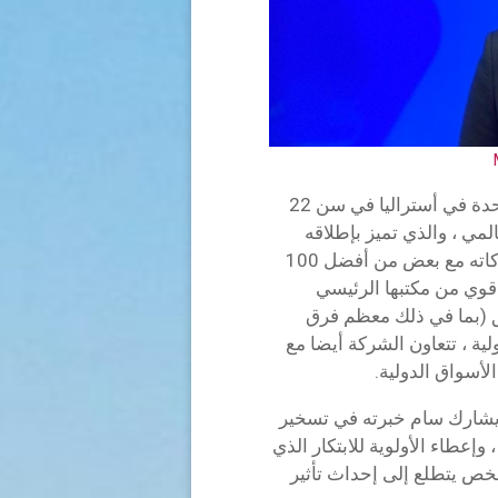
منذ أيامه الأولى في إدارة مجمع مكون من 500 وحدة في أستراليا في سن 22
MYB إلى النجاح العالمي ، والذي تميز بإطلاقه
الرسمي في سوق الإمارات العربية المتحدة وشراكاته مع بعض من أفضل 100
اليوم ، تعمل MYBOS بأساس قوي من مكتبها الرئيسي
 50 عضوا في الفريق (بما في ذلك معظم فرق
ولية ، تتعاون الشركة أيضا مع
أسواق الدولية.
يشارك سام خبرته في تسخير
إعطاء الأولوية للابتكار الذي
خص يتطلع إلى إحداث تأثير