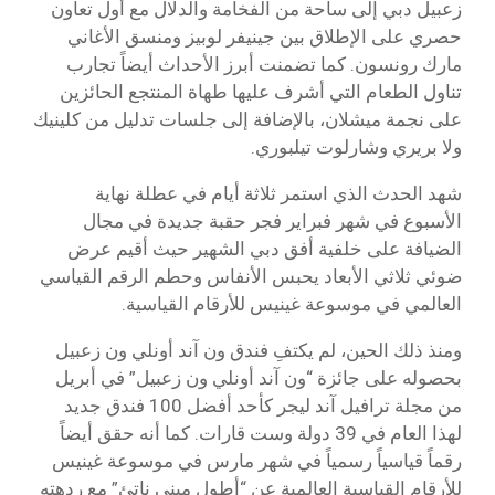
زعبيل دبي إلى ساحة من الفخامة والدلال مع أول تعاون
حصري على الإطلاق بين جينيفر لوبيز ومنسق الأغاني
مارك رونسون. كما تضمنت أبرز الأحداث أيضاً تجارب
تناول الطعام التي أشرف عليها طهاة المنتجع الحائزين
على نجمة ميشلان، بالإضافة إلى جلسات تدليل من كلينيك
ولا بريري وشارلوت تيلبوري.
شهد الحدث الذي استمر ثلاثة أيام في عطلة نهاية
الأسبوع في شهر فبراير فجر حقبة جديدة في مجال
الضيافة على خلفية أفق دبي الشهير حيث أقيم عرض
ضوئي ثلاثي الأبعاد يحبس الأنفاس وحطم الرقم القياسي
العالمي في موسوعة غينيس للأرقام القياسية.
ومنذ ذلك الحين، لم يكتفِ فندق ون آند أونلي ون زعبيل
بحصوله على جائزة “ون آند أونلي ون زعبيل” في أبريل
من مجلة ترافيل آند ليجر كأحد أفضل 100 فندق جديد
لهذا العام في 39 دولة وست قارات. كما أنه حقق أيضاً
رقماً قياسياً رسمياً في شهر مارس في موسوعة غينيس
للأرقام القياسية العالمية عن “أطول مبنى ناتئ” مع ردهته