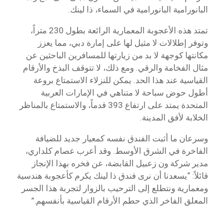
البانورامية البانورامية في السماء، ذا لينك.
تمتد هذه الأعجوبة المعمارية الرائعة بطول 230 متراً،
وتوفر إطلالات لا مثيل لها على إمارة دبي، مما يعزز
مكانتها كوجهة لا بد من زيارتها للمسافرين الباحثين عن
مثال الفخامة والرقي. ومع ذلك، لا تتوقف البذخ والأرقام
القياسية عند هذا الحد. يمكن للنزلاء الاستمتاع بروعة
أطول حوض سباحة لا متناهي في الإمارات العربية
المتحدة يمتد على ارتفاع 393 قدماً، والاستمتاع بالمناظر
الخلابة لأفق المدينة.
وسرعان ما أثبت الفندق نفسه كمعيار جديد للضيافة
الفاخرة في الشرق الأوسط. وقد أعرب عصام كلداري،
مدير شركة ون زعبيل القابضة، عن فخره بهذا الإنجاز
قائلاً: “يسعدنا أن نرى فندق ذا لينك يكرم كأعجوبة هندسية
ومعمارية ونتطلع إلى الترحيب بالزوار لتجربة هذا الجسر
المعلق الفاخر الذي حطم الأرقام القياسية بأنفسهم.”