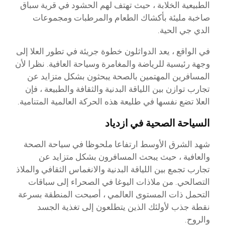
الطبيعية الخلابة ، حيث تهتف لهم الحشود في قرية سباق
صاخبة مليئة بأكشاك الطعام والمرطبات ومجموعات
الدي جي الحية.
في الواقع ، يعد الدواثلون خطوة جريئة في تطور العلا إلى
وجهة رئيسية للرياضة والمغامرة وسياحة العافية. نظرا لأن
المسافرين المهتمين بالصحة يبحثون بشكل متزايد عن
تجارب توازن بين اللياقة البدنية والثقافة والطبيعة ، فإن
العلا تضع نفسها في طليعة هذه الحركة العالمية المتنامية.
السياحة الصحية في ازدياد
شهد الشرق الأوسط ارتفاعا ملحوظا في سياحة الصحة
والعافية ، حيث يبحث المسافرون بشكل متزايد عن
تجارب تجمع بين اللياقة البدنية والانغماس الثقافي والملاذ
التصالحي. من ملاذات اليوغا في الصحراء إلى سباقات
التحمل ذات المستوى العالمي ، أصبحت المنطقة بسرعة
نقطة جذب لأولئك الذين يتطلعون إلى تغذية الجسد
والروح.