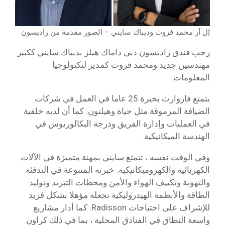
إل آر محمد فروث وديباك سايني – الصور مقدمة من راديسون
رحب فندق راديسون دبي داماك هيلز بديباك سايني ككبير
مهندسين جديد ومحمد فروث كمدير لتكنولوجيا
المعلومات.
يتمتع فاروارث بخبرة 25 عاما في العمل في شركات
الضيافة المرموقة مثل حياة وهيلتون. كما أن لديه خلفية
في العمليات وإدارة الفريق ودرجة البكالوريوس في
الهندسة الميكانيكية.
وفي الوقت نفسه ، تتمتع سايني بمهنة متميزة في الآلات
الكهربائية والكهروميكانيكية. خبرته المتنوعة في التدفئة
والتهوية وتكييف الهواء والأمن ومحطات التبريد وتوليد
الطاقة والأنظمة الهيدروليكية تجعله مؤهلا بشكل فريد
للإشراف على احتياجات Radisson. كما أدار مشاريع
واسعة النطاق في الفنادق المحلية ، بما في ذلك كراون