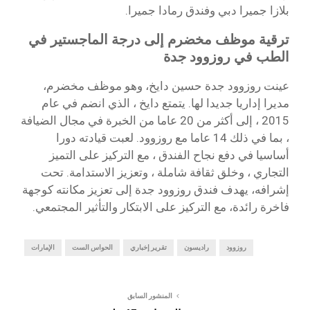
بلازا جميرا دبي وفندق رمادا جميرا.
ترقية موظف مخضرم إلى درجة الماجستير في
الطب في روزوود جدة
عينت روزوود جدة حسين دايخ، وهو موظف مخضرم،
مديرا إداريا جديدا لها. يتمتع دايخ ، الذي انضم في عام
2015 ، إلى أكثر من 20 عاما من الخبرة في مجال الضيافة
، بما في ذلك 14 عاما مع روزوود. لعبت قيادته دورا
أساسيا في دفع نجاح الفندق ، مع التركيز على التميز
التجاري ، وخلق ثقافة شاملة ، وتعزيز الاستدامة. تحت
إشرافه، يهدف فندق روزوود جدة إلى تعزيز مكانته كوجهة
فاخرة رائدة، مع التركيز على الابتكار والتأثير المجتمعي.
روزوود
راديسون
تقرير إخباري
الحواس الست
الإمارات
المنشور السابق