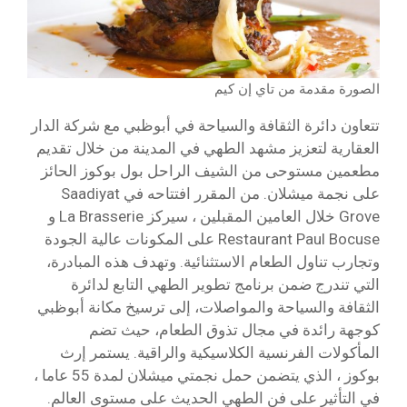
الصورة مقدمة من تاي إن كيم
تتعاون دائرة الثقافة والسياحة في أبوظبي مع شركة الدار
العقارية لتعزيز مشهد الطهي في المدينة من خلال تقديم
مطعمين مستوحى من الشيف الراحل بول بوكوز الحائز
على نجمة ميشلان. من المقرر افتتاحه في Saadiyat
Grove خلال العامين المقبلين ، سيركز La Brasserie و
Restaurant Paul Bocuse على المكونات عالية الجودة
وتجارب تناول الطعام الاستثنائية. وتهدف هذه المبادرة،
التي تندرج ضمن برنامج تطوير الطهي التابع لدائرة
الثقافة والسياحة والمواصلات، إلى ترسيخ مكانة أبوظبي
كوجهة رائدة في مجال تذوق الطعام، حيث تضم
المأكولات الفرنسية الكلاسيكية والراقية. يستمر إرث
بوكوز ، الذي يتضمن حمل نجمتي ميشلان لمدة 55 عاما ،
في التأثير على فن الطهي الحديث على مستوى العالم.