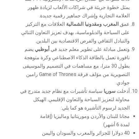
يمثل خطوة جريئة في شراكات الألعاب لزيادة ظهور
العلامة التجارية وإشراك جماهير رقمية جديدة.
عمق
المغرب ومقدونيا الشمالية
العلاقات مع التركيز
على السياحة والدبلوماسية، بهدف تعزيز التعاون الثنائي
والتبادل الثقافي والفرص الاقتصادية بين البلدين.
وتعمل مبادلة على تطوير معلم جديد في
أبوظبي
يضم
نافورة تعمل بالطاقة الذكاء الاصطناعي وكرة متوهجة
بطول 30 مترا، مع مساهمات في التصميم والموسيقى
التصويرية من مؤلف فرقة Game of Thrones رامين
جوادي.
أدخلت
سوريا
سياسة تأشيرات مع نظام جديد متدرج في
محاولة لتعزيز السياحة والتعاون الإقليمي. الهيكل
الجديد لرسوم التأشيرة هو كما يلي:
مجانا للبنان والأردن وموريتانيا وماليزيا (إقامة
لمدة 6 أشهر)
40 دولارا للجزائر والمغرب والسودان واليمن