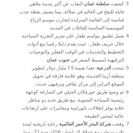
كشفت
سلطنة عمان
النقاب عن أكبر مدينة ملاهي
قابلة للنفخ في العالم في صلالة، مما يضيف نقطة جذب
قياسية إلى القائمة المتزايدة لتجارب موسم الرياح
الموسمية المناسبة للعائلات في المدينة.
يعمل تطبيق مواسم ظفار على تعزيز التجربة السياحية
خلال خريف ظفار ، حيث يقدم دليلا رقميا مع أدوات
التخطيط والتحديثات في الوقت الفعلي والتوصيات
الترفيهية لتبسيط السفر في
جنوب عمان
.
منحت
الدرعية
عقدا بقيمة 1.5 مليار دولار لتطوير
منطقة أرينا الجديدة، وهو علامة فارقة في تحويل
الموقع التراثي إلى مركز ثقافي وترفيهي حديث.
تم وضع طريق خورفكان الجبلي في الشارقة كوجهة
رئيسية للسياحة الشتوية، مع طريق جديد ذو مناظر
خلابة يوفر إطلالات بانورامية ومغامرات على ارتفاعات
عالية لمحبي الطبيعة.
وقعت
شركة البحر الأحمر العالمية
رعاية تاريخية لمدة
ثلاث سنوات مع عملاق الرياضات الإلكترونية T1 ، مما