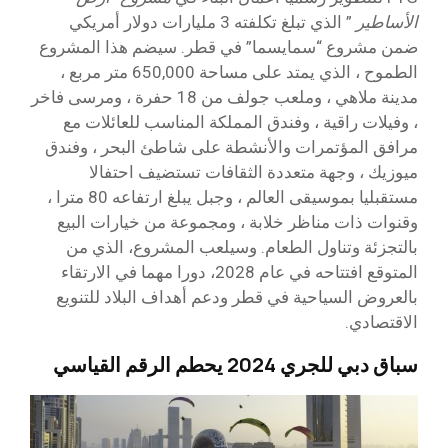
الأساطير
” الذي تبلغ تكلفته 3 مليارات دولار أمريكي
ضمن مشروع “سمايسما” في قطر. سيضم هذا المشروع
الطموح ، الذي يمتد على مساحة 650,000 متر مربع ،
مدينة ملاهي ، وملعب جولف من 18 حفرة ، ومرسى فاخر
، وفيلات راقية ، وفندق المملكة المناسب للعائلات مع
مرافق المؤتمرات والأنشطة على شاطئ البحر ، وفندق
ميوزيك ، وجهة متعددة الثقافات تستضيف احتفالا
مستقبليا بموسيقى العالم ، وجبل يبلغ ارتفاعه 80 مترا ،
وقنوات ذات مناظر خلابة ، ومجموعة من خيارات البيع
بالتجزئة وتناول الطعام. وسيلعب المشروع، الذي من
المتوقع افتتاحه في عام 2028، دورا مهما في الارتقاء
بالعروض السياحية في قطر ودعم أهداف البلاد للتنويع
الاقتصادي.
سباق دبي للجري 2024 يحطم الرقم القياسي