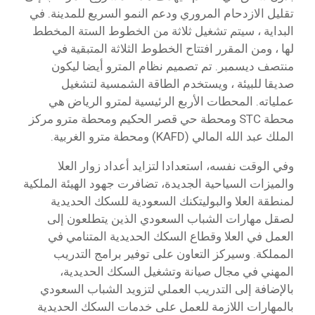
تقليل الازدحام المروري ودعم النمو السريع للمدينة. في
البداية ، سيتم تشغيل ثلاثة من الخطوط الستة المخطط
لها ، ومن المقرر افتتاح الخطوط الثلاثة المتبقية في
منتصف ديسمبر. تم تصميم نظام المترو أيضا ليكون
صديقا للبيئة ، ويستخدم الطاقة الشمسية لتشغيل
عملياته. المحطات الأربع الرئيسية لمترو الرياض هي
محطة STC ومحطة حي قصر الحكيم ومحطة مترو مركز
الملك عبد الله المالي (KAFD) ومحطة مترو الغربية.
وفي الوقت نفسه، استعدادا لتزايد أعداد زوار العلا
والميزات السياحية الجديدة، تضافرت جهود الهيئة الملكية
لمنطقة العلا والبوليتكنك السعودية للسكك الحديدية
لصقل مهارات الشباب السعودي الذين يتطلعون إلى
العمل في العلا وقطاع السكك الحديدية المتنامي في
المملكة. وسيركز التعاون على توفير برامج التدريب
المهني في مجال صيانة وتشغيل السكك الحديدية،
بالإضافة إلى التدريب العملي لتزويد الشباب السعودي
بالمهارات اللازمة للعمل على خدمات السكك الحديدية