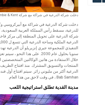
دخلت شركة الدرعية في شراكة مع شركة Abercrombie & Kent و Almosafer
دخلت شركة الدرعية في شراكة مع أبيركرومبي وك
للدرعية، مسقط رأس المملكة العربية السعودية، ك
سنويا بحلول عام 2030. على هذا النح
خلال الاستفادة من هاتين الوكالتين المتخصصتين ل
المنتجات والتسويق المشترك. منذ افتتاح الطريف
Bab Samhan ، في وقت لاحق من هذا العام.
مدينة القدية تطلق استراتيجية اللعب