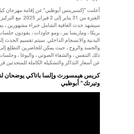
أعلنت “إكسبرينس أبوظبي” عن إقامة مهرجان كيا
الفترة من 31 يناير إلى
سيشهد حدث العافية الشامل خبراء مشهورين ، بم
بريكا ، وماريسا بير ، ومو جاودات ، يقودون جلسا
البدنية والانسجام الداخلي. سيتم تقسيم الحدث إ
والجسد والروح ، حيث يمكن للحاضرين التطلع إل
ذلك التنفس ، والشفاء الصوتي ، واليوغا ، وجلسات ال
عن أسعار التذاكر والتشكيلة الكاملة للمتحدثين قريب
كريس هيمسورث وإلسا باتاكي يوضحان لنا 
وتيرتك” أبوظبي