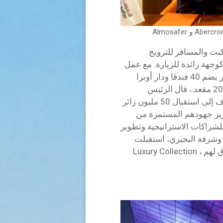
نت والمسافر للترويج
وجهة رائدة للزيارة. مع عمل
شركة الدرعية على تحويل المنطقة إلى مركز فاخر يضم 40 فندقا ودار أوبرا
الدرعية الملكية وساحة الدرعية التي تتسع ل 20,000 مقعد ، قال الرئيس
التنفيذي للمجموعة جيري إنزيريلو أن الدرعية تهدف إلى استقبال 50 مليون زائر
و ، سيتم تعزيز جهودهم المستمرة من
لشراكات الاستراتيجية وتطوير
 وشرفة البجيري، استقبلت
الدرعية أكثر من مليوني زائر. سيتم افتتاح أول فندق لهم ، Luxury Collection