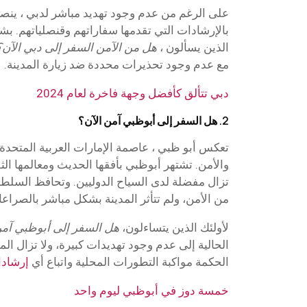
على الرغم من عدم وجود تهديد مباشر لدبي ، ينصح
بالإرشادات التي تقدمها سفاراتهم وقنصلياتهم. بشك
الذين يسألون ،
هل من الآمن السفر إلى دبي الآن؟
مع عدم وجود تحذيرات محددة ضد زيارة المدينة.
دبي تتألق كأفضل وجهة فاخرة لعام 2024
2. هل السفر إلى أبوظبي آمن الآن؟
تعكس أبو ظبي ، عاصمة الإمارات العربية المتحدة
والأمن. تشتهر أبوظبي بأفقها الحديث ومعالمها الثقا
تزال مفضلة لدى السياح الدوليين. وتحافظ السل
من الأمن، ولم تتأثر المدينة بشكل مباشر بالصراعات
لأولئك الذين يتساءلون،
هل السفر إلى أبوظبي آم
الحالية إلى عدم وجود تهديدات كبيرة، ولا تزال الم
الحكمة مواكبة التطورات المحلية واتباع أي
إرشاد
خمسة دوز في أبوظبي ليوم واحد