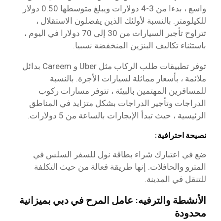
واسع ، بدءا من 3-4 دولارات ويبلغ متوسطها 0.50 دولار
للكيلومتر. بالنسبة لأولئك الذين يفضلون الاستقلال ،
تتراوح تأجير السيارات من 30 إلى 70 دولارا في اليوم ،
باستثناء تكاليف البنزين المنخفضة نسبيا.
توفر تطبيقات طلب الركاب مثل Uber و Careem بدائل
ملائمة ، بأسعار مماثلة لسيارات الأجرة. بالنسبة
للمسافرين المهتمين بالبيئة ، تتوفر مسارات ركوب
الدراجات وتأجير الدراجات بشكل متزايد في المناطق
الرئيسية ، حيث تبدأ الإيجارات بالساعة من 5 دولارات.
نصيحة احترافية:
ضع في اعتبارك شراء بطاقة نول للسفر السلس في
المترو والحافلات. إنها طريقة فعالة من حيث التكلفة
للتنقل في المدينة.
الأنشطة والترفيه: عامل المرح في دبي بميزانية
محدودة