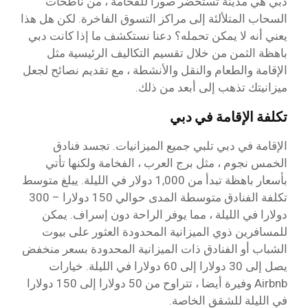
دبي هي مدينة تستحضر صورا للفخامة ، من ناطحات
السحاب المتلألئة إلى مراكز التسوق الفاخرة. لكن هل هذا
يعني أنه لا يمكن تحمله؟ دعنا نستكشف ما إذا كانت دبي
باهظة الثمن من خلال تقسيم التكاليف الرئيسية مثل
الإقامة والطعام والنقل والأنشطة ، مع تقديم نصائح لجعل
ميزانيتك تذهب إلى أبعد من ذلك.
تكلفة الإقامة في دبي
الإقامة في دبي تلبي جميع الميزانيات. تجسد فنادق
الخمس نجوم ، مثل برج العرب ، الفخامة ولكنها تأتي
بأسعار باهظة تبدأ من 1,000 دولار في الليلة. يبلغ متوسط
تكلفة الفنادق متوسطة المدى حوالي 150 دولارا – 300
دولارا في الليلة ، مما يوفر الراحة دون إسراف. يمكن
للمسافرين ذوي الميزانية المحدودة العثور على بيوت
الشباب أو الفنادق ذات الميزانية المحدودة بسعر منخفض
يصل إلى 30 دولارا إلى 60 دولارا في الليلة. خيارات
Airbnb وفيرة أيضا ، تتراوح من 50 دولارا إلى 150 دولارا
في الليلة للشقق الخاصة.