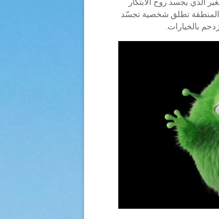
ر الذي يجسد روح الابتكار
 المنطقة تطلق شخصية تجسّد
دحم بالخيارات.