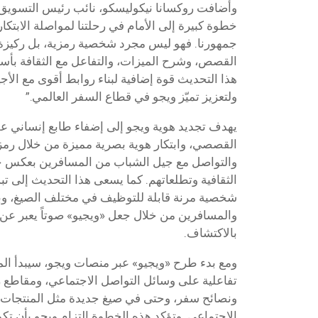
وأضافت روكسانا نيكوليسكو، نائب رئيس التسويق 
خطوة كبيرة إلى الأمام في رحلتنا لمواصلة الابتكار
جمهورنا. فهو ليس مجرد شخصية رمزية، بل ركيزة م
القصص، وشرح الميزات، والتفاعل مع الثقافة بأس
هذا التحديث قوة إضافية لبناء روابط أقوى مع الأج
ولتعزيز تميّز ويجو في قطاع السفر العالمي.”
يهدف تجديد هوية ويجو إلى إضفاء طابع إنساني عل
القصصي، وابتكار هوية بصرية مميزة من خلال رمز 
والتواصل مع جيل الشباب من المسافرين بعكس ح
الثقافية وتطلعاتهم. كما يسعى هذا التحديث إلى 
شخصية مرنة قابلة للتوظيف في مختلف الصيغ، وبن
والمسافرين من خلال جعل «ويجيو» صوتاً يعبر ع
بالاكتشاف.
ومع بدء طرح «ويجيو» عبر منصات ويجو، سيبدأ ا
تفاعلية على وسائل التواصل الاجتماعي، ومقاطع 
ونصائح سفر، وحتى في صيغ جديدة مثل المنتجات ال
الاجتماعي. وتؤكد هذه الخطوة التزام ويجو بأن تك