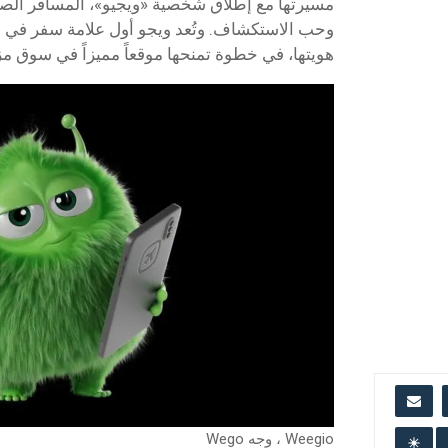
مسيرتها مع إطلاق شخصية «ويجيو»، المسافر الصغي
وحب الاستكشاف. وتُعد ويجو أول علامة سفر في
هويتها، في خطوة تمنحها موقعاً مميزاً في سوق مز
Weegio ، وجه Wego