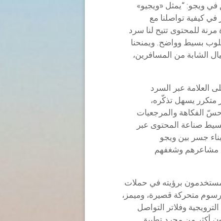
في ويجو: “يمثل «ويجيو»
 في كيفية تواصلنا مع
رنة للمحتوى تتيح لنا سرد
لوب بسيط وواضح. ويمنحنا
يال الشابة من المسافرين،
ى العلامة عبر السرد
متكرر يسهل تذكّره،
سّ الفكاهة والمرجعيات
تبسيط صناعة المحتوى عبر
اء جسر بين ويجو
ن مشاعرهم وشغفهم
لمستخدمون برؤيته في حملات
رسوم متحركة قصيرة، وميمز،
ترويجية وفلاتر التواصل
ون أكثر من مجرد تطبيق