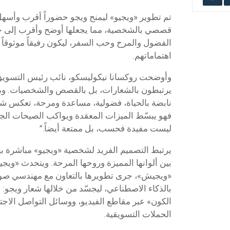
تم تطوير «ويجيو» ليمنح ويجو حضوراً أقرب وأسه
قصصي بالشخصية، مما يجعلها أوضح وأقرب إلى ج
الفضول والمرح وحب السفر، ليكون رفيقاً موثوقاً
اهتماماتهم.
وأوضحت روكسانا نيكوليسكو، نائب رئيس التسويق في
يرتبطون بالشعارات، بل بالقصص والشخصيات. ومع
نابضة بالحياة، فضولية، مساعدة ومرحة، تعكس شع
فهو يبسّط الميزات المعقدة ويواكب الصيحات الجد
ليست مفيدة فحسب، بل ممتعة أيضاً.”
يرتبط التصميم الفريد لشخصية «ويجيو» مباشرة به
بين ألوانها المميزة وروحها المرحة. ويتحدث «ويجيو
«ويجيش»، جرى تطويرها بالتعاون مع مهندسي صوت
بالذكاء الاصطناعي، ليجسّد من خلالها شعار ويج
الكون» عبر مقاطع الفيديو، ووسائل التواصل الاج
الحملات التسويقية.