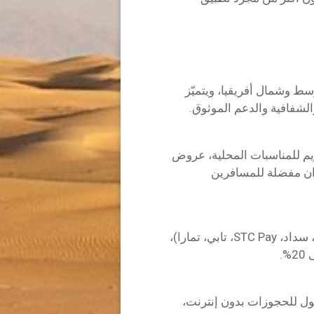
ط وشمال أفريقيا، ويتميّز
لشفافية والدعم الموثوق.
يم للمناسبات المحلية، عروض
ان مفضلة للمسافرين
أسعار شاملة منذ البداية، وسائل دفع محلية (مدى، سداد، STC Pay، تابي، تمارا)،
.
ول للحجوزات بدون إنترنت،