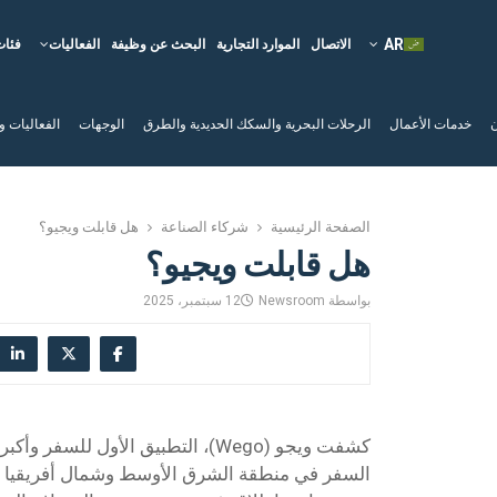
الاتصال
الموارد التجارية
البحث عن وظيفة
الفعاليات
فئات
ن
خدمات الأعمال
الرحلات البحرية والسكك الحديدية والطرق
الوجهات
الفعاليات و
الصفحة الرئيسية
شركاء الصناعة
هل قابلت ويجيو؟
هل قابلت ويجيو؟
بواسطة
Newsroom
12 سبتمبر، 2025
كشفت ويجو (Wego)، التطبيق الأول للس