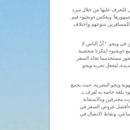
ل للتعرف عليها من خلال سرد
مهورها. ويعكس «ويجيو» قيم
 للمسافرين بتنوعهم واختلاف
 ويجو: ” أنَّ الناس لا
 «ويجيو» ابتكرنا شخصية
ور مستخدمينا تجاه السفر.
يدة، ليجعل تجربة ويجو
وية ويجو البصرية، حيث يجمع
» بلغة خاصة به تُعرف بـ
 محترفين وبالاستعانة
و: «أفضل عروض السفر في
تماعي، ونقاط الاتصال في