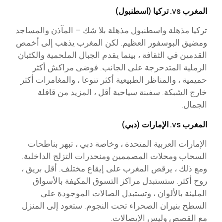
المغرب vs. تركيا (اسطنبول)
تركيا مذهلة واسطنبول مذهلة بلا شك – المآذن والمساجد
ومضيق البوسفور العظيم. لكن المغرب يذهب إلى أخمص
القدمين في الثقافة ، بينما يقدم الجبال الملحمية والكثبان
الرملية المتدحرجة على الجانب. فوضى مراكش أكثر
حميمية ، والمناظر الطبيعية أكثر تنوعا ، والمغامرات أكثر
خارج الشبكة. سفينة سياحية أقل ، المزيد من قافلة
الجمال.
المغرب vs. الإمارات (دبي)
الإمارات العربية المتحدة ، وخاصة دبي ، تبهر بناطحات
السحاب ومحلات المصممين ومنحدرات التزلج الداخلية.
ومع ذلك ، يرقص المغرب على إيقاع مختلف. أقل بريق ،
روح أكثر. ستستبدل مراكز التسوق المكيفة بالأسواق
المليئة بالألوان ، وتستبدل الصالات الموجودة على
السطح بنيران الصحراء تحت النجوم. ستعود إلى المنزل
مع القصص وليس الإيصالات.