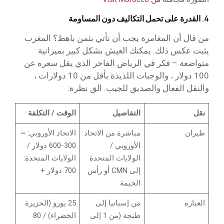
4. القدرة على تحمل التكاليف دون المساومة
من قال أن المغامرة يجب أن تأتي بثمن باهظ؟ المغرب
يثبت عكس ذلك. يمكنك العيش بشكل كبير بميزانية
متواضعة – فكر في الرياض الفاخر الذي يقل سعره عن
100 دولار ، والوجبات اللذيذة بأقل من 10 دولارات ،
والنقل الفعال والصديق للجيب. الق نظرة:
نقل
التفاصيل
الوقت / التكلفة
طيران
مباشرة من الاتحاد
الاتحاد الأوروبي: ~
الأوروبي /
300-600 دولار /
الولايات المتحدة
الولايات المتحدة:
إلى CMN أو رأس
700 دولار +
الخيمة
العباره
من إسبانيا إلى
25 يورو (الجزيرة
طنجة (من 1 إلى
الخضراء) / 80