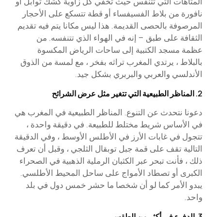
المتاهات التي تتنفس حيث تخفي كل زاوية كشك توابل أو
نافورة من بلاط الفسيفساء أو قطة تتسكع على الأحجار
المرصوفة بالحصى القديمة. هذا ليس مكانا يتم فيه تقديم
الثقافة على طبق – إنه في الهواء الذي تتنفسه. من
عظمة مسجد الكتبية إلى ساحات الرياض المكسوة
بالبلاط ، يرتدي المغرب تراثه بفخر ، مع لمسة من الذوق
الأندلسي والعربي والبربري بشكل جيد.
2. المناظر الطبيعية التي تتغير مثل عرض الشرائح
دعونا نتحدث عن التنوع. المناظر الطبيعية في المغرب هي
في الأساس شريط مختلط للطبيعة. في دقيقة واحدة ،
تتجول في غابات الأرز في الأطلس الأوسط ، وفي الدقيقة
التالية تقف على قمة جبل توبقال الثلجي ، وقبل أن تعرف
ذلك ، فأنت تبحر عبر الكثبان الرملية الذهبية في الصحراء
الكبرى أو تصطاد الأمواج على ساحل المحيط الأطلسي.
يبدو الأمر كما لو أن شخصا ما حشر خمس دول في بلد
واحد.
3. الدفء في أكثر من الطقس