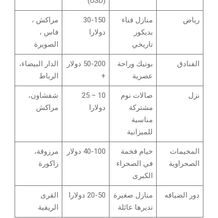
(USD)
رياض
منازل فناء
30-150
مراكش ،
بديكور
دولارا
فاس ،
تاريخي
الصويرة
الفنادق
بوتيك وراحة
50-200 دولار
الدار البيضاء،
عصرية
+
الرباط
نزل
صالات نوم
10 – 25
شفشاون،
مشتركة
دولارا
مراكش
مناسبة
للميزانية
المخيمات
خيام فخمة
40-100 دولار
مرزوقة،
الصحراوية
في الصحراء
زاكورة
الكبرى
دور الضيافه
منازل صغيرة
20-50 دولارا
القرى
تديرها عائلة
الريفية