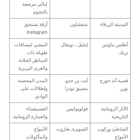
ليالي مرصعة
بالنجوم
المدينة الزرقاء
شفشاون
أزقة تستحق
Instagram
أطلس ماونتن
إمليل ، توبقال
المشي لمسافات
تريك
طويلة ذات
المناظر الخلابة
والقرى البربرية
قصبة آند جورج
آيت بن حدو،
المدن المحصنة
تورز
مضيق تودرا
وإطلالات على
الوادي
الآثار الرومانية
فولوبوليس
الفسيفساء
التاريخية
والعمارة الرومانية
الشاطئ وركوب
الصويرة, تغازوت
الأمواج
الأمواج
والمأكولات