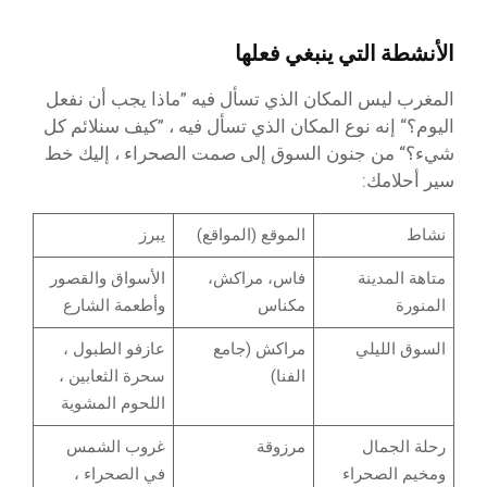
الأنشطة التي ينبغي فعلها
المغرب ليس المكان الذي تسأل فيه ”ماذا يجب أن نفعل
اليوم؟“ إنه نوع المكان الذي تسأل فيه ، ”كيف سنلائم كل
شيء؟“ من جنون السوق إلى صمت الصحراء ، إليك خط
سير أحلامك:
نشاط
الموقع (المواقع)
يبرز
متاهة المدينة
فاس، مراكش،
الأسواق والقصور
المنورة
مكناس
وأطعمة الشارع
السوق الليلي
مراكش (جامع
عازفو الطبول ،
الفنا)
سحرة الثعابين ،
اللحوم المشوية
رحلة الجمال
مرزوقة
غروب الشمس
ومخيم الصحراء
في الصحراء ،