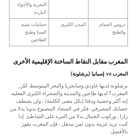
البحرية والأجواء
الباردة
دروس الحمام
المدن الكبرى
حمامات تشبه
والطبخ
السبا وطبخ
الطاجين
المغرب مقابل النقاط الساخنة الإقليمية الأخرى
المغرب vs. إسبانيا (برشلونة)
برشلونة لديها غاودي وسانجريا والبحر المتوسط. لكن
المغرب؟ لديها طاجين والمدينة والصحراء الكبرى الفعلية.
إنه أكثر وحشية ودفئا (بكل معنى الكلمة) ، ولن يشطف
حسابك المصرفي. فكر في السجاد المصنوع يدويا بدلا من
زارا ، وركوب الجمال بدلا من التنزه على الشاطئ. إذا
كنت تريد غريبة بدون ثمن مذهل ، فإن المغرب يفوز
بالأفضل.