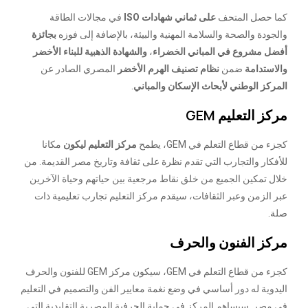
كما حصل المتحف
على ثماني شهادات ISO
في مجالات الطاقة
والجودة والصحة والسلامة المهنية والبيئة، بالإضافة إلى فوزه
بجائزة
أفضل مشروع في المباني الخضراء
،
والشهادة الذهبية للبناء الأخضر
والاستدامة
ضمن
نظام تصنيف الهرم الأخضر
المصري الصادر عن
المركز الوطني لأبحاث الإسكان والمباني
.
مركز التعليم GEM
كجزء من قطاع التعلم في GEM، يطمح
مركز التعليم ليكون
مكانا
للأفكار والتجارب التي تقدم نظرة على ثقافة وتاريخ مصر القديمة. من
خلال تمكين الجميع من خلق نقاط مرجعية بين حياتهم وحياة الآخرين
عبر الزمن وعبر الثقافات، سيقدم مركز التعليم تجارب تعليمية ذات
صلة.
مركز الفنون والحرف
كجزء من قطاع التعلم في GEM، سيكون مركز GEM للفنون والحرف
اليدوية له دور أساسي في وضع نغمة معايير الفن والتصميم في التعليم
في مصر. سيساهم المركز في حماية الحرفية المصرية التقليدية التي