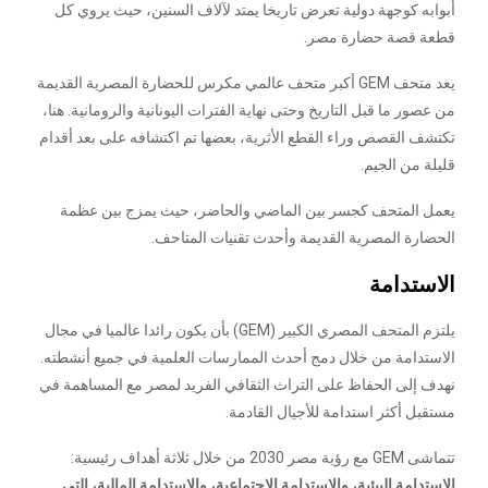
أبوابه كوجهة دولية تعرض تاريخا يمتد لآلاف السنين، حيث يروي كل
قطعة قصة حضارة مصر.
يعد متحف GEM أكبر متحف عالمي مكرس للحضارة المصرية القديمة
من عصور ما قبل التاريخ وحتى نهاية الفترات اليونانية والرومانية. هنا،
تكتشف القصص وراء القطع الأثرية، بعضها تم اكتشافه على بعد أقدام
قليلة من الجيم.
يعمل المتحف كجسر بين الماضي والحاضر، حيث يمزج بين عظمة
الحضارة المصرية القديمة وأحدث تقنيات المتاحف.
الاستدامة
يلتزم المتحف المصري الكبير (GEM) بأن يكون رائدا عالميا في مجال
الاستدامة من خلال دمج أحدث الممارسات العلمية في جميع أنشطته.
نهدف إلى الحفاظ على التراث الثقافي الفريد لمصر مع المساهمة في
مستقبل أكثر استدامة للأجيال القادمة.
تتماشى GEM مع رؤية مصر 2030 من خلال ثلاثة أهداف رئيسية:
الاستدامة البيئية، والاستدامة الاجتماعية، والاستدامة المالية
، التي