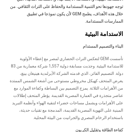
توجه جهودها نحو التنمية المستدامة والحفاظ على التراث الثقافي. من
خلال هذه الأهداف، يطمح GEM لأن يكون نموذجا في تطبيق
الممارسات المستدامة.
الاستدامة البيئية
البناء والتصميم المستدام
تأسست GEM لتعكس التراث الحضاري لمصر مع إعطاء الأولوية
للاستدامة البيئية. وجذبت مسابقة دولية 1,557 شركة معمارية من 83
دولة. التصميم الفائز، الذي قدمته الشركة الأيرلندية هينيغان بينغ،
يعرض المتحف كهيكل مخروطي مستوحى من أشعة الشمس الممتدة
من الأهرامات الثلاثة. يمزج التصميم بين البساطة وكفاءة الموارد مع
عناصر متجذرة في العمارة المصرية القديمة. يؤطر المتحف إطلالات
على الأهرامات ويشمل مساحات خضراء لتنقية الهواء وأنظمة التبريد
المبنية على التهوية المصرية القديمة، المدمجة مع تقنيات حديثة،
باستخدام الرخام المصري والجرانيت من البيئة المحلية.
كفاءة الطاقة وتقليل الكربون