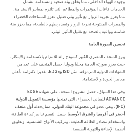
وجودة الهواء الداخلي، مما يخلق بيئة صحية ومستدامة. تشمل
الخدمات قاعات المؤتمرات والمطاعم التي تلتزم بمعايير الاستدامة،
مما يعزز تجربة الزوار مع تأثير بيئي ضئيل. تعزز المساحات الخضراء
والممرات المفتوحة تجربة الزوار وتعيد ربطهم بالطبيعة، مما يعزز بيئة
شاملة وواعية بالصحة مع تقليل التأثير البيئي.
تحسين الصورة العامة
يبرز المتحف المصري الكبير كنموذج رائد للالتزام بالاستدامة والابتكار،
حيث يعزز صورته العامة محليا ودوليا. حصل المتحف على عدد من
الشهادات الدولية المرموقة، مثل
ISO
وEDGE،
تقديرا لالتزامه بأعلى
معايير الجودة والاستدامة.
وفي هذا السياق، حصل مشروع المتحف على شهادة
EDGE
ADVANCE
للمباني الخضراء، التي تمنحها
مؤسسة التمويل الدولية
(IFC)،
وهي عضو
في مجموعة البنك الدولي، مما
يجعله
أول متحف
أخضر في أفريقيا والشرق الأوسط
. شمل التقييم تدابير كفاءة الطاقة،
واستخدام مصادر الطاقة النظيفة، وتركيب الألواح الشمسية، وتطبيق
أنظمة الإضاءة والتهوية الطبيعية.