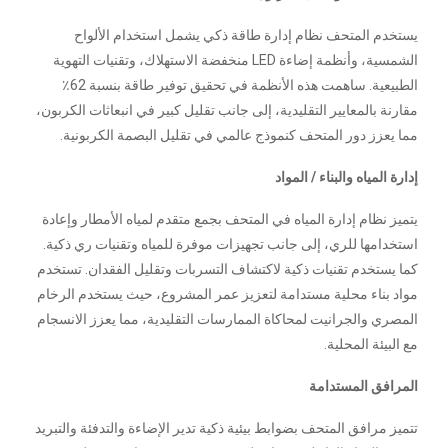
يستخدم المتحف نظام إدارة طاقة ذكي يشمل استخدام الألواح
الشمسية، وأنظمة إضاءة LED منخفضة الاستهلاك، وتقنيات التهوية
الطبيعية. ساهمت هذه الأنظمة في تحقيق توفير طاقة بنسبة 62٪
مقارنة بالمعايير التقليدية، إلى جانب تقليل كبير في انبعاثات الكربون،
مما يعزز دور المتحف كنموذج عالمي في تقليل البصمة الكربونية.
إدارة المياه والبناء / المواد
يتميز نظام إدارة المياه في المتحف بجمع متقدم لمياه الأمطار وإعادة
استخدامها للري، إلى جانب تجهيزات موفرة للمياه وتقنيات ري ذكية.
كما يستخدم تقنيات ذكية لاكتشاف التسربات وتقليل الفقدان. تستخدم
مواد بناء محلية مستدامة لتعزيز عمر المشروع، حيث يستخدم الرخام
المصري والجرانيت لمحاكاة الممارسات التقليدية، مما يعزز الانسجام
مع البيئة المحلية.
المرافق المستدامة
تتميز مرافق المتحف بضوابط بيئية ذكية تدير الإضاءة والتدفئة والتبريد