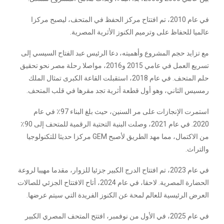
في عام 2010، تم افتتاح مركز الحفظ في المتحف، ليصبح مركزا
عالميا للحفاظ على وترميم الكنوز الأثرية المصرية.
مع تزايد حجم المشروع وأهميته، دعا الرئيس عبد الفتاح السيسي إلى
تسريع العمل في عامي 2015 و2016، مواصلا رحلة مصر نحو تحقيق
حلم المتحف. في عام 2018، استقبلت القاعة الكبرى تمثال الملك
رمسيس الثاني، وهو أول قطعة أثرية تجد مقرها في قلب المتحف.
استمرت الإنجازات على مر السنين، حيث بلغ البناء 97٪ في عام
2020. في عام 2021، وصلت البنية التحتية الرقمية للمتحف إلى 90٪
من الاكتمال، مما مهد الطريق لأصبح GEM مركزا حديثا للتكنولوجيا
والتراث.
في عام 2023، تم افتتاح الدرج الكبير جزئيا للزوار، مقدما مهيبا لروعة
الحضارة المصرية. لاحقا، في عام 2024، أتاح الافتتاح الجزئي للصالات
العرض الرئيسية للعالم لمحة عن الكنوز الفريدة التي سيتم عرضها.
في عام 2025، في الأول من نوفمبر، افتتح المتحف المصري الكبير