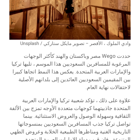
وادي الملوك ، الأقصر – تصوير مايكل ستاركي / Unsplash
حددت Wego مصر وباكستان والهند كأكثر الوجهات
المرغوبة للمسافرين السعوديين هذا الموسم ، تليها تركيا
والإمارات العربية المتحدة. يعكس هذا النمط اتجاها كبيرا
بين المقيمين السعوديين العائدين إلى بلدانهم الأصلية
لاحتفالات نهاية العام.
علاوة على ذلك ، تؤكد شعبية تركيا والإمارات العربية
المتحدة جاذبيتهما كوجهات متعددة الأوجه تمزج بين الألفة
الثقافية وسهولة الوصول والعروض الاستثنائية. بينما
تواصل تركيا جذب المسافرين السعوديين بمنسوجاتها
التاريخية الغنية ومناظرها الطبيعية الخلابة وعروض الطهي
المتنوعة ، فإن قرب دولة الإمارات العربية المتحدة