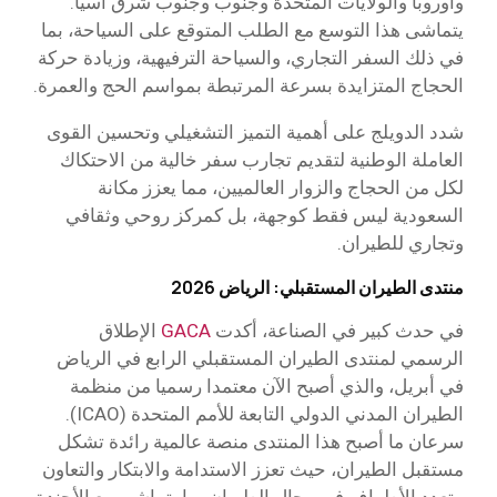
وأوروبا والولايات المتحدة وجنوب وجنوب شرق آسيا.
يتماشى هذا التوسع مع الطلب المتوقع على السياحة، بما
في ذلك السفر التجاري، والسياحة الترفيهية، وزيادة حركة
الحجاج المتزايدة بسرعة المرتبطة بمواسم الحج والعمرة.
شدد الدويلج على أهمية التميز التشغيلي وتحسين القوى
العاملة الوطنية لتقديم تجارب سفر خالية من الاحتكاك
لكل من الحجاج والزوار العالميين، مما يعزز مكانة
السعودية ليس فقط كوجهة، بل كمركز روحي وثقافي
وتجاري للطيران.
منتدى الطيران المستقبلي: الرياض 2026
في حدث كبير في الصناعة، أكدت
GACA
الإطلاق
الرسمي لمنتدى الطيران المستقبلي الرابع في الرياض
في أبريل، والذي أصبح الآن معتمدا رسميا من منظمة
الطيران المدني الدولي التابعة للأمم المتحدة (ICAO).
سرعان ما أصبح هذا المنتدى منصة عالمية رائدة تشكل
مستقبل الطيران، حيث تعزز الاستدامة والابتكار والتعاون
متعدد الأطراف في مجال الطيران بما يتماشى مع الأجندة