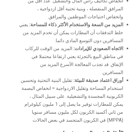
انخفاض تكاليف رأس المال والتشغيل: عدد أقل من
المرافق المنفصلة ، وبنية تحتية أقل ازدواجية ،
وانخفاض احتياجات الموظفين والمرافق.
المزيد من السعة والاستخدام الأكثر ذكاء للمساحة:
يعني
خلط التدفقات أن المطارات يمكن أن تخدم المزيد من
المسافرين دون التوسع المادي دائما.
الاتجاه الصعودي للإيرادات:
المزيد من الوقت للركاب
في مناطق البيع بالتجزئة يعني ارتفاعا محتملا في
الإنفاق. قد تجذب المعالجة الأسرع المزيد من
المسافرين.
أوراق اعتماد صديقة للبيئة:
تقليل البنية التحتية وتحسين
استخدام المساحة وتقليل الازدواجية = انخفاض البصمة
الكربونية المجسدة والتشغيلية. على سبيل المثال ،
يمكن للمطارات توفير ما يصل إلى 1 مليون كيلوغرام
من ثاني أكسيد الكربون لكل مليون مسافر سنويا
(MPPA) في الكربون المتجسد في بعض الحالات.