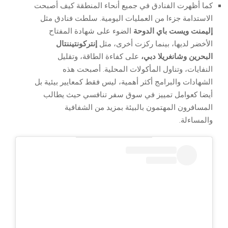
كما أظهرت الفنادق في جميع أنحاء المنطقة كيف أصبحت
الاستدامة جزءا من العمليات اليومية. سلطت فنادق مثل
إليمنت ويست باي الدوحة
الضوء على شهادة المفتاح
الأخضر لديها، بينما ركزت أخرى، مثل
إنتركونتيننتال
البحرين
وشانغريلا دبي،
على كفاءة الطاقة، وتقليل
النفايات، وتناول المأكولات المحلية. أصبحت هذه
الشهادات والبرامج أكثر أهمية، ليس فقط كمعايير بيئية بل
أيضا كعوامل تمييز في سوق سفر تنافسي حيث يطالب
المسافرون المهتمون بالبيئة بمزيد من الشفافية
والمساءلة.