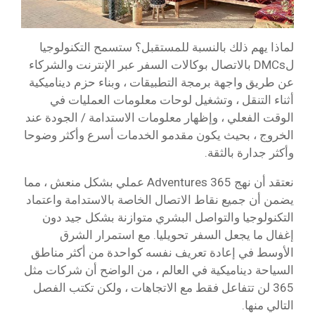
لماذا يهم ذلك بالنسبة للمستقبل؟ ستسمح التكنولوجيا
لDMCs بالاتصال بوكالات السفر عبر الإنترنت والشركاء
عن طريق واجهة برمجة التطبيقات ، وبناء حزم ديناميكية
أثناء التنقل ، وتشغيل لوحات معلومات العمليات في
الوقت الفعلي ، وإظهار معلومات الاستدامة / الجودة عند
الخروج ، بحيث يكون مقدمو الخدمات أسرع وأكثر وضوحا
وأكثر جدارة بالثقة.
نعتقد أن نهج 365 Adventures عملي بشكل منعش ، مما
يضمن أن جميع نقاط الاتصال الخاصة بالاستدامة واعتماد
التكنولوجيا والتواصل البشري متوازنة بشكل جيد دون
إغفال ما يجعل السفر تحويليا. مع استمرار الشرق
الأوسط في إعادة تعريف نفسه كواحدة من أكثر مناطق
السياحة ديناميكية في العالم ، من الواضح أن شركات مثل
365 لن تتفاعل فقط مع الاتجاهات ، ولكن تكتب الفصل
التالي منها.