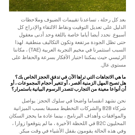
بعد كل رحلة ، تساعدنا تقييمات الضيوف وملاحظات
الدليل على تعديل التوقيت ونقاط الالتقاء والإدراج كل
أسبوع. نحدد أيضا أياما خاصة باللغة وحد أدنى معقول
حتى تظل الجودة مرتفعة وتكون التكاليف منطقية. لهذا
السبب استثمرنا في مخيم التجربة العربية (TAE) ، مكاننا
الرئيسي حيث يمكننا اختبار الأفكار بسرعة والحفاظ على
مستوى عال.
ما هي الاتجاهات التي تراها الآن في تدفق الحجز الخاص بك؟
هل تصبح المهل الزمنية أقصر ، أو تتغير أحجام المجموعات ، أو
أن أنواعا معينة من التجارب تتصدر الرسوم البيانية باستمرار؟
نحن نشهد انقساما واضحا في سلوك الحجز: يواصل
شركاء B2B والشركات التخطيط مسبقا بسبب الميزانية
والموافقات وأهداف البرنامج ، بينما عادة ما يحجز السكان
المحليون B2C في اللحظة الأخيرة ، ما لم يتوقعوا زوارا ،
وفي هذه الحالة يقومون بقفل الأشياء في وقت مبكر.