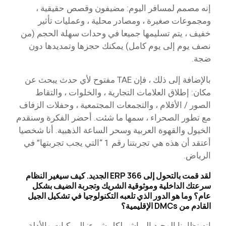
إنه مصمم لمسافر اليوم: مضيفون وقصص حقيقية ،
ومجموعات صغيرة ، ومصادر محلية ، وعمليات تأثير
خفيف ، يتم تسليمها جميعا في وحدات سهلة الحجم (من
نصف يوم إلى يوم كامل) يمكنك حجزها وتمديدها دون
ضجة.
بالإضافة إلى ذلك ، فإن TAE مفتوح لأي حدث يبحث عن
مكان: إطلاق العلامات التجارية ، والخلوات ، والتقاط
الصور / الأفلام ، والتجمعات المجتمعية ، وحفلات الزفاف
مع تطور الصحراء ، سمها ما شئت. أحضر الفكرة وسنقدم
الخيول
والقهوة
العربية وسحر الساعة الذهبية. أنا شخصيا
أعتقد أن هذه هي تجربتنا رقم 1 “التي يجب تجربتها” في
الرياض.
لقد قمت بالتحول إلى 366 ERP الجديد. كيف سيغير النظام
سرعتك الداخلية وموثوقية الشريك وتجربة الضيف بشكل
عام؟ وما هو الدور الذي تلعبه التكنولوجيا في تشكيل الجيل
القادم من DMCs الإقليمية؟
إنه نظامنا الوحيد المباشر لكل شيء: المركبات والأدلة