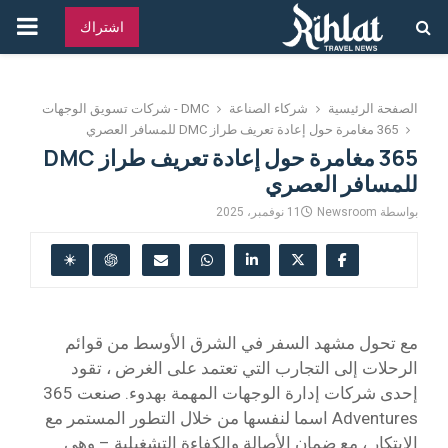
القائ
اشتراك
الرئ
الصفحة الرئيسية
شركاء الصناعة
DMC - شركات تسويق الوجهات
365 مغامرة حول إعادة تعريف طراز DMC للمسافر العصري
365 مغامرة حول إعادة تعريف طراز DMC
للمسافر العصري
بواسطة
Newsroom
11 نوفمبر، 2025
مع تحول مشهد السفر في الشرق الأوسط من قوائم
الرحلات إلى التجارب التي تعتمد على الغرض ، تقود
إحدى شركات إدارة الوجهات المهمة بهدوء. صنعت 365
Adventures اسما لنفسها من خلال التطور المستمر مع
الابتكار ، مع ضمان الأصالة والكفاءة التشغيلية – وهي