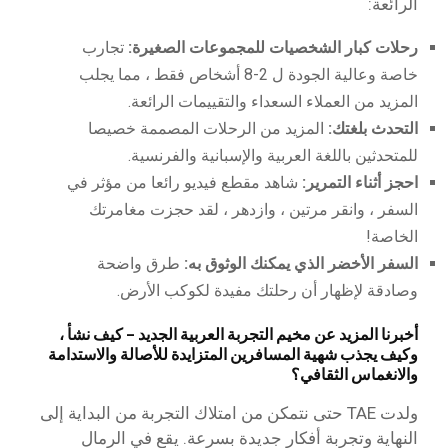
الرائعة:
رحلات كبار الشخصيات للمجموعات الصغيرة:
تجارب
خاصة وعالية الجودة ل 2-8 أشخاص فقط ، مما يجلب
المزيد من العملاء السعداء والتقييمات الرائعة.
التحدث بلغتك:
المزيد من الرحلات المصممة خصيصا
للمتحدثين باللغة العربية والإسبانية والفرنسية.
احجز أثناء التمرير:
شاهد مقطع فيديو رائعا من مؤثر في
السفر ، وانقر مرتين ، وازدهر ، لقد حجزت مغامرتك
الخاصة!
السفر الأخضر الذي يمكنك الوثوق به:
طرق واضحة
وصادقة لإظهار أن رحلتك مفيدة لكوكب الأرض.
أخبرنا المزيد عن مخيم التجربة العربية الجديد – كيف نشأ ،
وكيف يجذب شهية المسافرين المتزايدة للأصالة والاستدامة
والانغماس الثقافي؟
ولدت TAE حتى نتمكن من امتلاك التجربة من البداية إلى
النهاية وتجربة أفكار جديدة بسرعة. يقع في الرمال