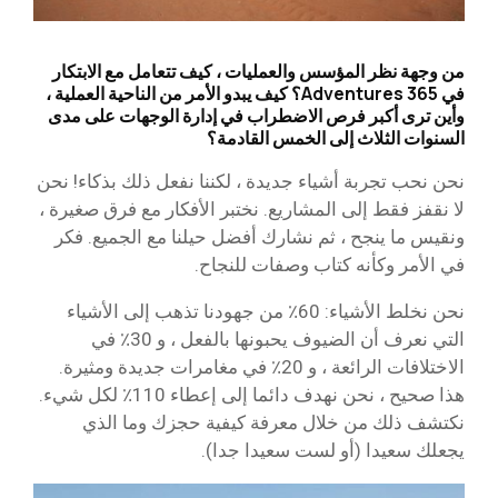
من وجهة نظر المؤسس والعمليات ، كيف تتعامل مع الابتكار
في 365 Adventures؟ كيف يبدو الأمر من الناحية العملية ،
وأين ترى أكبر فرص الاضطراب في إدارة الوجهات على مدى
السنوات الثلاث إلى الخمس القادمة؟
نحن نحب تجربة أشياء جديدة ، لكننا نفعل ذلك بذكاء! نحن
لا نقفز فقط إلى المشاريع. نختبر الأفكار مع فرق صغيرة ،
ونقيس ما ينجح ، ثم نشارك أفضل حيلنا مع الجميع. فكر
في الأمر وكأنه كتاب وصفات للنجاح.
نحن نخلط الأشياء: 60٪ من جهودنا تذهب إلى الأشياء
التي نعرف أن الضيوف يحبونها بالفعل ، و 30٪ في
الاختلافات الرائعة ، و 20٪ في مغامرات جديدة ومثيرة.
هذا صحيح ، نحن نهدف دائما إلى إعطاء 110٪ لكل شيء.
نكتشف ذلك من خلال معرفة كيفية حجزك وما الذي
يجعلك سعيدا (أو لست سعيدا جدا).