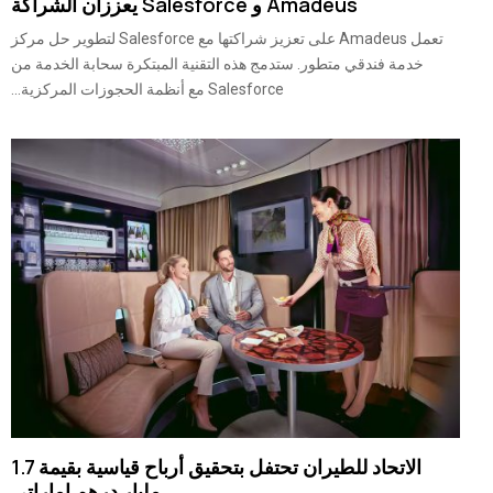
Amadeus و Salesforce يعززان الشراكة
تعمل Amadeus على تعزيز شراكتها مع Salesforce لتطوير حل مركز
خدمة فندقي متطور. ستدمج هذه التقنية المبتكرة سحابة الخدمة من
Salesforce مع أنظمة الحجوزات المركزية...
الاتحاد للطيران تحتفل بتحقيق أرباح قياسية بقيمة 1.7
مليار درهم إماراتي