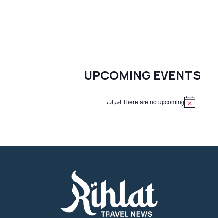
UPCOMING EVENTS
There are no upcoming احداث.
N
o
t
i
c
e