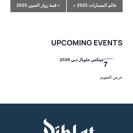
٪
عالم المسارات 2025
»
«
قمة زوار الصين 2025
s
ا
ل
م
UPCOMING EVENTS
ل
ا
ديسمبر
جيتكس جلوبال دبي 2026
7
ح
ة
عرض التقويم