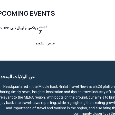
PCOMING EVENTS
ديسمبر
جيتكس جلوبال دبي 2026
7
عرض التقويم
عن الولايات المتحد
Headquartered in the Middle East, Rihlat Travel News is a B2B platfo
haring timely news, insights, inspiration and tips on travel industry affai
relevant to the MENA region. With boots on the ground, our aim is to bri
joy back into travel news reporting, while highlighting the exciting grow
and importance of travel and tourism in the region, and also bring t
community closer togethe