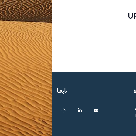
U
ة
تابعنا
s