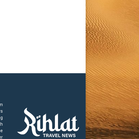
ل
م
ل
ا
ح
ة
rm
rs
ng
th
he
r.