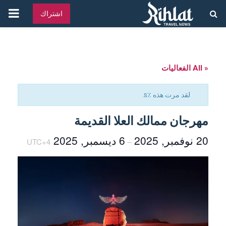
القائ
اشتراك
الرئ
« All الفعاليات
لقد مرت هذه ٪s.
مهرجان ممالك العلا القديمة
20 نوفمبر, 2025
6 ديسمبر, 2025
UTC+4
–