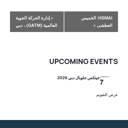
٪
HSMAI: الخميس
«
إدارة الحركة الجوية
s
العطشى
»
العالمية (GATM) ، دبي
ا
ل
م
ل
UPCOMING EVENTS
ا
ح
ديسمبر
جيتكس جلوبال دبي 2026
7
ة
عرض التقويم