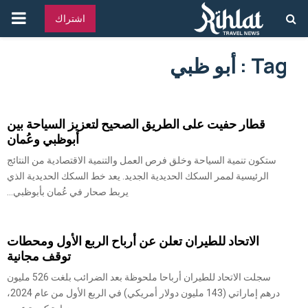
القائ
اشتراك
الرئ
Tag : أبو ظبي
قطار حفيت على الطريق الصحيح لتعزيز السياحة بين
أبوظبي وعُمان
ستكون تنمية السياحة وخلق فرص العمل والتنمية الاقتصادية من النتائج
الرئيسية لممر السكك الحديدية الجديد. يعد خط السكك الحديدية الذي
يربط صحار في عُمان بأبوظبي...
الاتحاد للطيران تعلن عن أرباح الربع الأول ومحطات
توقف مجانية
سجلت الاتحاد للطيران أرباحا ملحوظة بعد الضرائب بلغت 526 مليون
درهم إماراتي (143 مليون دولار أمريكي) في الربع الأول من عام 2024،