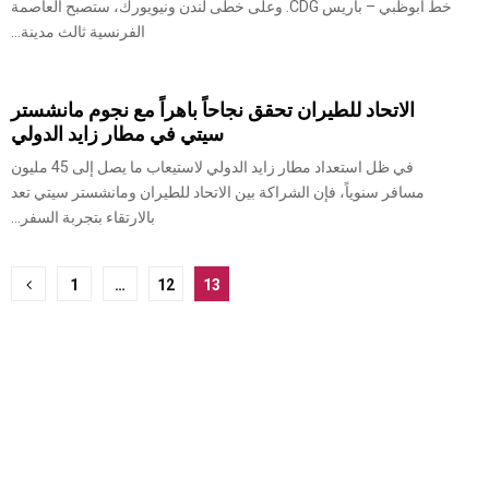
خط أبوظبي – باريس CDG. وعلى خطى لندن ونيويورك، ستصبح العاصمة
الفرنسية ثالث مدينة...
الاتحاد للطيران تحقق نجاحاً باهراً مع نجوم مانشستر
سيتي في مطار زايد الدولي
في ظل استعداد مطار زايد الدولي لاستيعاب ما يصل إلى 45 مليون
مسافر سنوياً، فإن الشراكة بين الاتحاد للطيران ومانشستر سيتي تعد
بالارتقاء بتجربة السفر...
ترقيم
1
…
12
13
صفحات
المشاركات