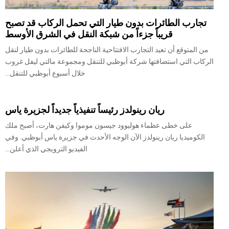
تجارب الطائرات بدون طيار التي تحمل الركاب قد تصبح
قريباً جزءاً من شبكة النقل في الشرق الأوسط
من المتوقع أن تعيد التجارب الافتتاحية الناجحة للطائرات بدون طيار لنقل
الركاب التي استضافتها شركة أبوظبي للتنقل ومجموعة مالتي ليفل غروب
خلال أسبوع أبوظبي للتنقل...
ريان رينولدز رئيساً تنفيذياً جديداً لجزيرة ياس
على خطى عظماء هوليوود جيسون موموا وكيفن هارت، أصبح ملك
الكوميديا ريان رينولدز الآن الوجه الأحدث في جزيرة ياس أبوظبي. وفي
الفيديو الترويجي الذي أعلن...