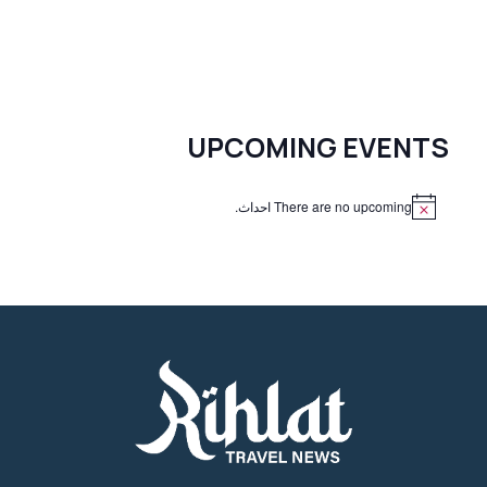
UPCOMING EVENTS
There are no upcoming احداث.
N
o
t
i
c
e