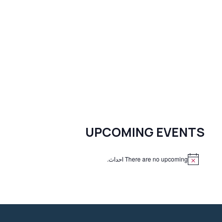
UPCOMING EVENTS
There are no upcoming احداث.
N
o
t
i
c
e