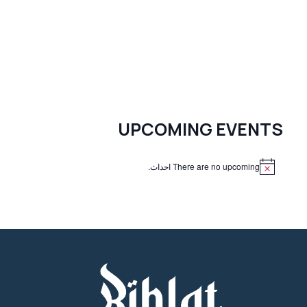
UPCOMING EVENTS
There are no upcoming احداث.
N
o
t
i
c
e