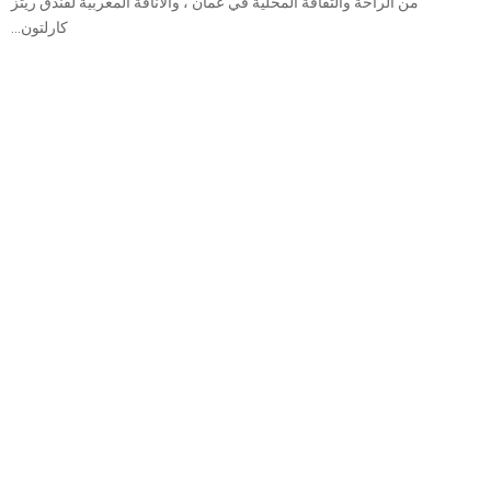
من الراحة والثقافة المحلية في عمان ، والأناقة المغربية لفندق ريتز
كارلتون...