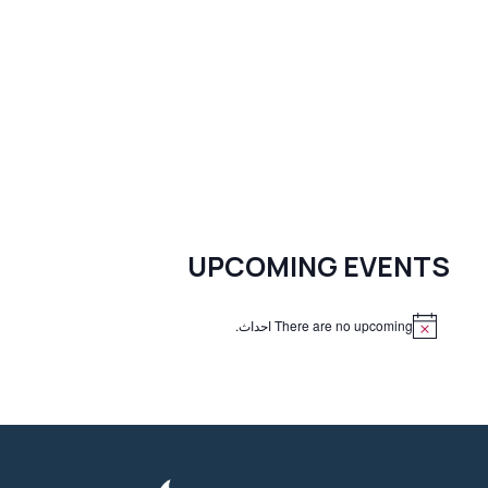
UPCOMING EVENTS
There are no upcoming احداث.
N
o
t
i
c
e